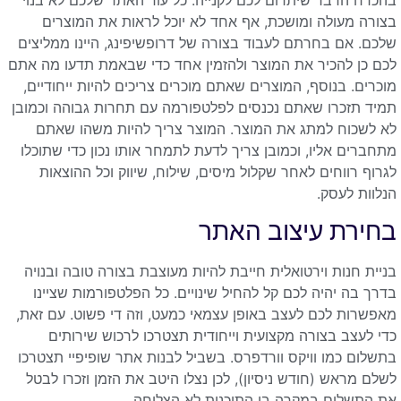
בצורה מעולה ומושכת, אף אחד לא יוכל לראות את המוצרים
שלכם. אם בחרתם לעבוד בצורה של דרופשיפינג, היינו ממליצים
לכם כן להכיר את המוצר ולהזמין אחד כדי שבאמת תדעו מה אתם
מוכרים. בנוסף, המוצרים שאתם מוכרים צריכים להיות ייחודיים,
תמיד תזכרו שאתם נכנסים לפלטפורמה עם תחרות גבוהה וכמובן
לא לשכוח למתג את המוצר. המוצר צריך להיות משהו שאתם
מתחברים אליו, וכמובן צריך לדעת לתמחר אותו נכון כדי שתוכלו
לגרוף רווחים לאחר שקלול מיסים, שילוח, שיווק וכל ההוצאות
הנלוות לעסק.
בחירת עיצוב האתר
בניית חנות וירטואלית חייבת להיות מעוצבת בצורה טובה ובנויה
בדרך בה יהיה לכם קל להחיל שינויים. כל הפלטפורמות שציינו
מאפשרות לכם לעצב באופן עצמאי כמעט, וזה די פשוט. עם זאת,
כדי לעצב בצורה מקצועית וייחודית תצטרכו לרכוש שירותים
בתשלום כמו וויקס וורדפרס. בשביל לבנות אתר שופיפיי תצטרכו
לשלם מראש (חודש ניסיון), לכן נצלו היטב את הזמן וזכרו לבטל
את התשלום במקרה בו התוכנית לא הצליחה.