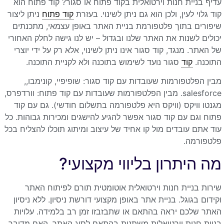
עדיף בניית חנות וירטואלית בקוד פתוח או סגור? קוד פתוח הוא
קוד גלוי לעין, ולכן הוא גם ניתן לשינוי. בעזרת
קוד פתוח
ניתן ליצור
שיפורים בתוך פלטפורמת בניית האתר באופן עצמאי, מתכנתים
יכולים לשנות את האתר שלנו ובגדול – יש לנו גישה לחלק האחורי
של האתר. מנגד, קוד סגור אינו ניתן לשינוי, אלא רק על ידי יוצרי
התוכנה.
קוד
סגור נועד לשימוש בתוכנה ולא לקניית התוכנה.
מבין הפלטפורמות שעובדות עם קוד סגור: שופיפיי, קונימבו,,
salesforce. מבין הפלטפורמות שעובדות עם קוד פתוח: וורדפרס,
מגנטו וויקס (וויקס היא פלטפורמה בתשלום חודשי). גם עם קוד
פתוח וגם עם קוד סגור אפשר להגיע להישגים ומכירות גבוהות. כל
עוד אתם עובדים מול קו אחיד של עיצוב ומיתוג תוכלו להצליח בכל
פלטפורמה.
מה היתרון בליווי מקצועי?
שירות בניית חנות וירטואלית אוטומטית תורם לפיתוח האתר
וקידום בגוגל. בניית אתר באופן מקצועי דורשת ניסיון. ללא ניסיון
האתר שלכם יראה בהתאם או שתבזבזו זמן רב בלמידה. עלויות
בניית חנות וירטואלית משתנות בהתאם לסוג האתר, האם מדובר