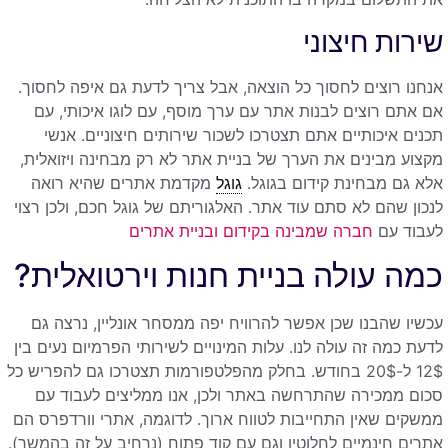
שירות חיצוני
אנחנו רוצים לחסוך כל הוצאה, אבל צריך לדעת גם איפה לחסוך.
אם אתם רוצים לבנות אתר עם ערך מוסף, עם לוגו איכותי, עם
תכנים איכותיים אתם תצטרכו לשכור שירותים חיצוניים. אנשי
מקצוע מבינים את הערך של בניית אתר לא רק מבחינה ויזואלית,
אלא גם מבחינת קידום בגוגל.
גוגל
מקדמת אתרים שהיא רואה
לנכון שהם לא סתם עוד אתר. האלגוריתם של גוגל חכם, ולכן רצוי
לעבוד עם
חברה שמבינה בקידום ובניית אתרים
כמה עולה בניית חנות וירטואלית?
עכשיו שהבנו שכן אפשר להרוויח יפה ממסחר אונליין, נרצה גם
לדעת כמה זה עולה לנו. עלות המינויים לשירותי הפרמיום נעים בין
12$ ל-20$ בחודש. בחלק מהפלטפורמות תצטרכו גם להפריש כל
סכום ממכירה שהתרחשה באתר ולכן, אנו ממליצים לעבוד עם
ממשקים שאין התחייבות לטווח ארוך. לדוגמה, אתרי וורדפרס הם
אתרים חינמיים לחלוטין וגם עם קוד פתוח (נרחיב על זה בהמשך).