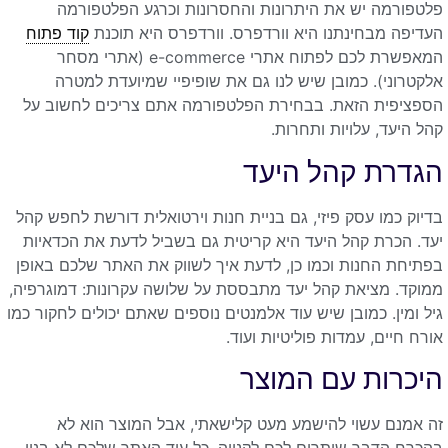
פלטפורמה יש את היתרונות והחסרונות וכרגע הפלטפורמה
העדיפה מבחינתנו היא וורדפרס. וורדפרס היא תוכנת
קוד פתוח
המאפשרת לכם לפתוח אתרי e-commerce (אתרי מסחר
אלקטרוני). כמובן שיש לנו גם את שופיפיי שמיועדת למטרה
הספציפית הזאת. בבחירת הפלטפורמה אתם צריכים לחשוב על
קהל היעד, עלויות ותחרות.
הגדרת קהל היעד
בדיוק כמו עסק פיזי, גם בניית חנות וירטואלית דורשת לחפש קהל
יעד. הכרת קהל היעד היא קריטית גם בשביל לדעת את הכדאיות
בפתיחת החנות וכמו כן, לדעת איך לשווק את האתר שלכם באופן
ממוקד. מציאת קהל יעד מתבססת על שלושה עקרונות: דמוגרפיה,
גיל ומין. כמובן שיש עוד אלמנטים נוספים שאתם יכולים לחקור כמו
אורח חיים, עמדות פוליטיות ועוד.
היכרות עם המוצר
זה אמנם עשוי להישמע מעט קלישאתי, אבל המוצר הוא לא
בהכרח הדבר שיתרום לכם לקנייה. כל עוד האתר שלכם לא בנוי