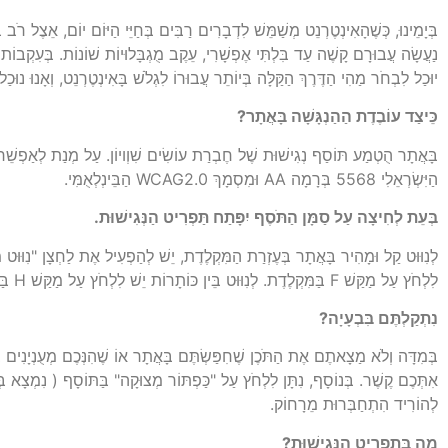
בְּיָמֵינוּ, כְּשֶׁהָאִינְטֶרְנֵט מְשַׁמֵּשׁ לִדְבָרִים רַבִּים בְּחַיֵּי הַיּוֹם יוֹם, אֵצֶל 
נַעֲשָׂה עֲבוּרָם קָשֶׁה עַד בִּלְתִּי אֶפְשָׁרִי, עֵקֶב מֻגְבָּלוּיוֹת שׁוֹנוֹת. בְּעִקְבוֹת
יוּכַל לִבְחֹר מַהִי הַדֶּרֶךְ הַקַּלָּה בְּיוֹתֵר עֲבוּרוֹ לִגְלֹשׁ בָּאִינְטֶרְנֵט, וְאָנוּ נוּכַל לְ
כֵּיצַד עוֹבֶדֶת הַהַנְגָּשָׁה בָּאֲתָר?
בָּאֲתָר הֻטְמַע תּוֹסַף נְגִישׁוּת שֶׁל חֶבְרַת עוֹשִׂים שִׁוְויוֹן. עַל מְנַת לְאַפְשֵׁר ל
הַיִּשְׂרְאֵלִי 5568 בְּרָמָה AA וּמִסְמָךְ WCAG2.0 הַבֵּינְלְאֻמִּי.
בְּעֵת לְחִיצָה עַל סַמָּן הַתֹּסֶף יִפָּתַח תַּפְרִיט הַנְּגִישׁוּת.
לִלְחֹץ עַל מַקַּשׁ F בַּמִּקְלֶדֶת. לְנִוּוּט בֵּין כּוֹתָרוֹת יֵשׁ לִלְחֹץ עַל מַקַּשׁ H בַּמִּקְלֶדֶת. לְנִוּוּט בֵּין תַּפְרִיטִים יֵשׁ לִלְחֹץ עַל מַקַּשׁ M בַּמִּקְלֶדֶת. לְנִוּוּט בֵּין תְּמוּנוֹת יֵשׁ לִלְחֹץ עַל מַקַּשׁ G בַּמִּקְלֶדֶת.
נִתְקַלְתֶּם בִּבְעָיָה?
אִתְּכֶם קֶשֶׁר. בְּנוֹסָף, נִתָּן לִלְחֹץ עַל "כַּפְתּוֹר מְצוּקָה" בַּתּוֹסָף ( נִמְצָא בְ
לְהוֹרִיד הִתְחַבְּרוּת מֵרָחוֹק.
מָה בְּתַפְרִיט הַנְּגִישׁוּת?