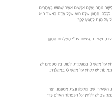
לִישָׁה נוֹחָה יֶשְׁנָם אֲנָשִׁים אֲשֶׁר שִׁמּוּשׁ בַּאֲתָרִים
ְכֻלָּם. הַחָזוֹן שֶׁלָּנוּ הוּא שֶׁכָּל אָדָם בַּאֲשֶׁר הוּא
כֹּל עַל מְנַת לְהַגִּיעַ לְכָךְ.
צְּעוּ הַתְאָמוֹת נְגִישׁוּת עפ"י הַמְלָצוֹת הַתֶּקֶן
לְנִוּוּט קַל וּמָהִיר בָּאֲתָר בְּעֶזְרַת הַמִּקְלֶדֶת, יֵשׁ לְהַפְעִיל אֶת לַחְצָן "נִוּוּט מִקְלֶדֶת" בַּתַּפְרִיט, וּלְהֵעָזֵר בְּמַקָּשִׁים הַבָּאִים: לְנִוּוּט בֵּין כַּפְתּוֹרִים יֵשׁ לִלְחֹץ עַל מַקַּשׁ B בַּמִּקְלֶדֶת. לְנִוּוּט בֵּין טְפָסִים יֵשׁ
שֵׁרוּת, תּוּכְלוּ לְהַקִּישׁ f4 וְתִפָּתַח חַלּוֹנִית לְהַשְׁאָרַת פְּרָטִים. הַשְׁאִירוּ שָׁם וְטֵלֵפוֹן וּנְצִיג מִטַּעֲמֵנוּ יִצֹּר
מַּחְשֵׁב יֵשׁ לִלְחֹץ עַל הַכַּפְתּוֹר הָאָדֹם כְּדֵי