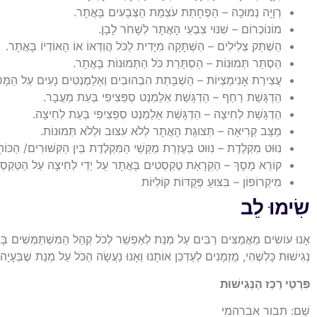
רְוָיָה נְמוּכָה – הַפְחָתַת עֹצְמַת הַצְּבָעִים בָּאֲתָר.
מוֹנוֹכְרוֹם – שִׁנּוּי צִבְעֵי הָאֲתָר לְשָׁחֹר לָבָן.
הַשְׁתֵּק צְלִילִים – הַשְׁתָּקָה מִיָּדִית לַכֹּל הֲוִדְּאוֹ אוֹ הָאוֹדְיוֹ בָּאֲתָר.
הַסְתֵּר תְּמוּנוֹת – הַסְתָּרַת כֹּל הַתְּמוּנוֹת בָּאֲתָר.
עֲצִירַת אָנִימַצְיוֹת – הַשְׁבָּתַת הִבְהוּבִים וְאֵלֵמֶנְטִים נָעִים עַל הַמָּס
הַדְגָּשַׁת רַחַף – הַדְגָּשַׁת אֵלֵמֵנְט סְפֵּצִיפִי בְּעֵת מַעֲבָר.
הַדְגָּשַׁת לְחִיצָה – הַדְגָּשַׁת אֵלֵמֵנְט סְפֵּצִיפִי בְּעֵת לְחִיצָה.
מַצַּב קְרִיאָה – תְּצוּגַת הָאֲתָר לְלֹא עִצּוּב וּלְלֹא תְּמוּנוֹת.
נִוּוּט מִקְלֶדֶת – נִוּוּט בְּעֶזְרַת מַקַּשֵׁי הַמִּקְלֶדֶת בֵּין הַקִּשּׁוּרִים/ הַ
קוֹרֵא מָסָךְ – הַקְרָאַת טֶקְסְטִים בָּאֲתָר עַל יְדֵי לְחִיצָה עַל הַטֵּקְסְט
מִיקְרוֹפוֹן – בִּצּוּעַ פְּקֻדּוֹת קוֹלִיּוֹת
שִׂימוּ לֵב
אָנוּ עוֹשִׂים מַאֲמַצִּים רַבִּים עַל מְנַת לְאַפְשֵׁר לְכֹל קְהַל הַמִּשְׁתַּמְּשִׁים בָּאֲ
נְגִישׁוּת כָּלְשֶׁהִי, מֻזְמָנִים לְעַדְכֵּן אוֹתָנוּ וְאָנוּ נַעֲשָׂה הַכֹּל עַל מְנַת שֶׁבְּעָיָה 
פִּרְטֵי רַכַּז הַנְּגִישׁוּת
שֵׁם: תבור אברהמי