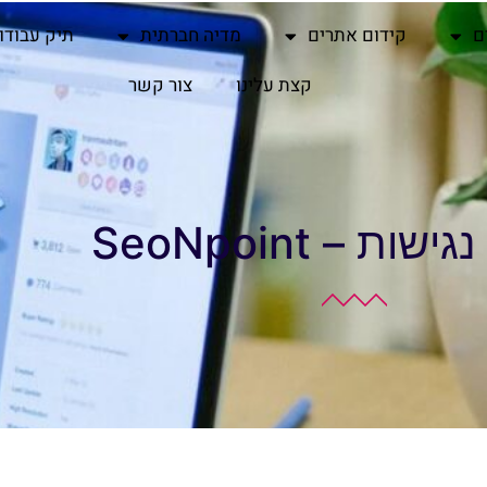
ם
קידום אתרים
מדיה חברתית
תיק עבודו
קצת עלינו
צור קשר
ת – SeoNpoint