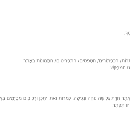
ָךְ.
כּוֹתָרוֹת/ הַכַּפְתּוֹרִים/ הַטְּפָסִים/ הַתַּפְרִיטִים/ הַתְּמוּנוֹת בָּאֲתָר.
 הַמְּבֻקָּשׁ.
תָר חֲוָיַת גְּלִישָׁה נוֹחָה וּנְגִישָׁה. לַמְרוֹת זֹאת, יִתָּכֵן וּרְכִיבִים מְסֻיָּמִים בַּא
זוֹ תִּפָּתֵר.