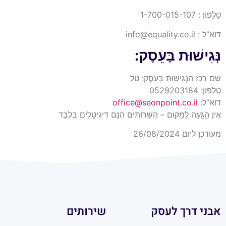
טֵלֵפוֹן : 1-700-015-107
דוא”ל :
info@equality.co.il
נְּגִישׁוּת בָּעֵסֶק:
שֵׁם רַכַּז הַנְּגִישׁוּת בָּעֵסֶק: טל
טֵלֵפוֹן: 0529203184
דוא”ל:
office@seonpoint.co.il
אֵין הַגָּעָה לַמָּקוֹם – הַשֵּׁרוּתִים הִנָּם דִּיגִיטָלִים בִּלְבַד
מעודכן ליום 26/08/2024
אבני דרך לעסק
שירותים