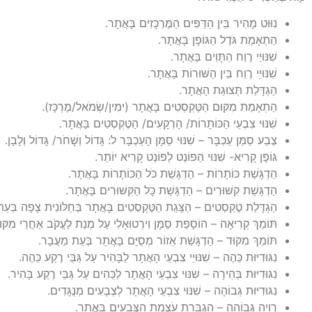
נִוּוּט מָהִיר בֵּין הַדַּפִּים הַמֶּרְכָּזִים בָּאֲתָר.
הַתְאָמַת גֹּדֶל הַגּוֹפָן בָּאֲתָר.
שִׁנּוּיֵי רֶוַח הַתָּוִים בָּאֲתָר.
שִׁנּוּיֵי רֶוַח בֵּין הַשּׁוּרוֹת בָּאֲתָר.
הַגְדָּלַת תְּצוּגַת הָאֲתָר.
הַתְאָמַת מִקּוּם הַטֶּקְסְטִים בָּאֲתָר (ימִין/שְׂמֹאל/מֶרְכָּז).
שִׁנּוּי צִבְעֵי הַכּוֹתָרוֹת/ הָרְקָעִים/ הַטֶּקְסְטִים בָּאֲתָר.
צֶבַע סַמַּן עַכְבָּר – שִׁנּוּי סַמָּן הָעַכְבָּר ל: גָּדוֹל וְשָׁחֹר/ גָּדוֹל וְלָבָן.
גּוֹפָן קָרִיא- שִׁנּוּי הַפוֹנְט לְפוֹנְט קָרִיא יוֹתֵר.
הַדְגָּשַׁת כּוֹתָרוֹת – הַדְגָּשַׁת כֹּל הַכּוֹתָרוֹת בָּאֲתָר.
הַדְגָּשַׁת קִשּׁוּרִים – הַדְגָּשַׁת כָּל הַקִּשּׁוּרִים בָּאֲתָר.
הַגְדָּלַת טֶקְסְטִים – הַצָּגַת הַטֶּקְסְטִים בָּאֲתָר בְּחַלּוֹנִית צָפָה בְּעֵ
תּוֹמֵךְ קְרִיאָה – הוֹסָפַת סַמָּן וִירְטוּאָלִי עַל מְנַת לַעֲקֹב אַחֲרֵי מִקּוּם
תּוֹמֵךְ מִקּוּד – הַדְגָּשַׁת אֵזוֹר מְסֻיָּם בָּאֲתָר בְּעֵת מַעֲבָר.
נִגּוּדִיּוּת כֵּהֶה – שִׁנּוּיֵי צִבְעֵי הָאֲתָר לַבָּהִיר עַל גַּבֵּי רֶקַע כֵּהֶה.
נִגּוּדִיּוּת בְּהִירָה – שִׁנּוּי צִבְעֵי הָאֲתָר לַכֵּהִים עַל גַּבֵּי רֶקַע בָּהִיר.
נִגּוּדִיּוּת גְּבוֹהָה – שִׁנּוּי צִבְעֵי הָאֲתָר לְצְבָעִים מְנֻגָּדִים.
רְוָיָה גְּבוֹהָה – הַגְבָּרַת עֹצְמַת הַצְּבָעִים בָּאֲתָר.