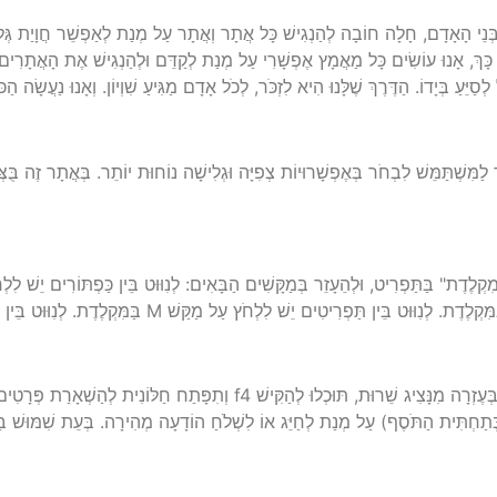
רֹב בְּנֵי הָאָדָם, חָלָה חוֹבָה לְהַנְגִישׁ כָּל אֲתָר וְאֲתָר עַל מְנַת לְאַפְשֵׁר חֲוָיַת גְּ
 כָּךְ, אָנוּ עוֹשִׂים כָּל מַאֲמָץ אֶפְשָׁרִי עַל מְנַת לְקַדֵּם וּלְהַנְגִישׁ אֶת הָאֲתָרִים ל
סַיֵּעַ בְּיָדוֹ. הַדֶּרֶךְ שֶׁלָּנוּ הִיא לִזְכֹּר, לְכֹל אָדָם מַגִּיעַ שִׁוְיוֹן. וְאָנוּ נַעֲשָׂה הַ
ַמִּשְׁתַּמֵּשׁ לִבְחֹר בְּאֶפְשָׁרוּיוֹת צְפִיָּה וּגְלִישָׁה נוֹחוּת יוֹתֵר. בְּאֲתָר זֶה בֻּ
בְּמִדָּה וְלֹא מַצָאתֶם אֶת הַתֹּכֶן שֶׁחִפַּשְׂתֶּם בָּאֲתָר אוֹ שֶׁהִנְּכֶם מְעֻנְיָנִים בְּעֶזְרָה מִנָּצִיג 
ּתַחְתִּית הַתֹּסֶף) עַל מְנַת לְחַיֵּג אוֹ לִשְׁלֹחַ הוֹדָעָה מְהִירָה. בְּעֵת שִׁמּוּשׁ בַּ