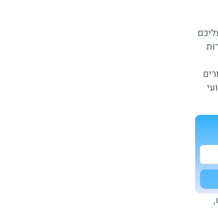
ליכם
ות
רים
עי
,