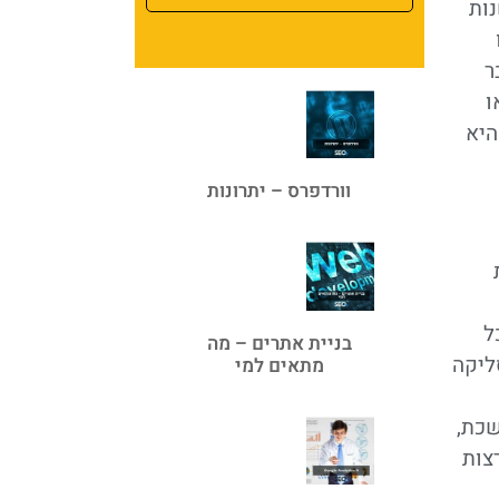
נות
ר
ו
היא
וורדפרס – יתרונות
ל
בניית אתרים – מה
ליקה
מתאים למי
שכת,
צות