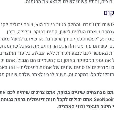
רוצים, והופ! פשוט לשלם ולבצע את ההזמנה.
קום
נשים יקנו מכם. והחלק הטוב ביותר הוא, שהם יכולים לקנו
צמכם שאתם הולכים לישון, קמים בבוקר; ובלילה, בזמן
קרא, "לעשות כסף בזמן שישנים". או שאתם למשל מזמינ
לכם, עשיתם עוד מכירה! הרגע הרווחתם את האוכל שהזמנתם
ת מאפשר לכם לבצע מכירות ללא הגבלה. כל עוד המוצרים
את זמני האספקה באופן נכון; השמיים הם הגבול. אתם יכו
ם ומדריכים או סוגים שונים של אמנות דיגיטלית – ואז בא
תוכלו לקבל. במקרה זה, חשוב לבצע לאתר שלכם שיווק מק
תם מצחצחים שיניים בבוקר, אתם צריכים שיהיה לכם את
חנות מקצועי, איכותי ומקורי. במשרדינו SeoNpoint אתם יכולים לקבל חנות דיגיטלית ברמה גבוהה.
 מיטב מעצבי ובוני האתרים.