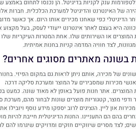
 פלטפורמות ענק לקניות בדיגיטל. הן נכנסו לתחום באמצע ש
 המהירה של האינטרנט והדיגיטל למערכת הכלכלית. חברות אלו
ר הדיגיטלי כפי שאחנו מכירים אותו היום. אך כאשר מדוב
וונה היא בעצם לאתר אינטרנט ייעודי לעסק, בעל מקצוע א
ת המוצרים או השירותים שלו. אחת המטרות העיקריות שלו 
גוונות, לצד חוויה המדמה קניות בחנות אמיתית.
ת בשונה מאתרים מסוגים אחרים?
נים של מכירה, אותם ניתן לראות גם במקום הפיזי. בחנות
ה, אנשי מכירות שמסבירים על המוצר ומערכת סליקה דרכה
 המוצרים. אתר חנות פועל באופן לא מאוד שונה. כמעט בכ
 ודפי מוצר, קטגוריות מוצרים שונות לבחור מהם, מערכת ס
ירות און ליין. הנציגים לרוב יספקו מידע נוסף ויובילו את
ים בהם הם התעניינו. החנות הדיגיטלית חייבת להיות מו
ים; לצד מסרים שיווקיים חזקים ומדויקים שיגרמו להם לר