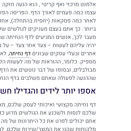
אלמנט מרכזי ואף קריטי , הוא הנעה חזקה 
עצמו כמה פעמים לאורך הדף. הפריסה הפופ
לאחר כמה פסקאות (יחסית בהתחלה), אחד ב
ביותר. כך אתם בעצם מעניקים לגולשים של
מעבר לכך, אנשים המגיעים לדף הנחיתה של
יהיה עליהם לעשות – צעד אחר צעד – על 
אתרים ובעלי עסקים שבונים
דף נחיתה
, לא
מספיק. כלומר, ההוראות של מה לעשות הל
מבולבלים, ובסופו של דבר נוטשים את הדף
שההנעה לפעולה שאתם משלבים בדף הנחית
אספו יותר לידים והגדילו ח
דף נחיתה מקצועי ואיכותי לעסק שלכם, מא
שלכם לנסות ולשכנע את הגולשים מדוע כד
אתם יכולים לפרט את כל היתרונות של מה
מלקוחות שקנו את המוצר/שירות שלכם, להוס