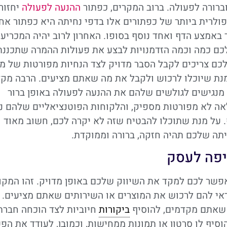
וברורה לפעולה. ברוב המקרים, כפתור
ההנעה לפעולה
יחזור
ולרית ביותר של כפתורים אלו בדפי נחיתה היא כפתור אח
אמצע הדף ואחד נוסף בסופו. האחרון לרוב יהיה המכריע
כם כמה וכמה הזדמנויות לבצע את פעולות ההמרה שתכננת
כם צריכים לקבל הסבר מדויק לצד הנחיות מפורטות של מ
מנת שיוכלו לרכוש ולקבל את מה שאתם מציעים. הרבה מקד
 מנגישים לגולשים שלהם את ההנעה לפעולה באופן ברור
אה לא מפורטות מספיק, והלקוחות הפוטנציאליים שלהם נ
. על מנת שתוכלו להבטיח שזה לא יקרה לכם, חשוב מאוד
ה שלכם תהיה חזקה, ברורה וממוקדת.
שיפה לעסק
פשר לכם למקד את השיווק שלכם באופן מדויק. זהו המקו
אי להם לרכוש את המוצרים או השירותים שאתם מציעים. 
 שאתם מקדמים, להוסיף
ביקורות
חיוביות לצד הוכחה חברת
יף לו סרטון או תמונות ממחישות, וכמובן, לעודד את הפ