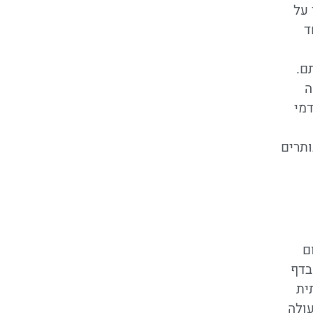
 על
ד
ם.
ה
מי
ותרים
ם
בדף
ית
עולה