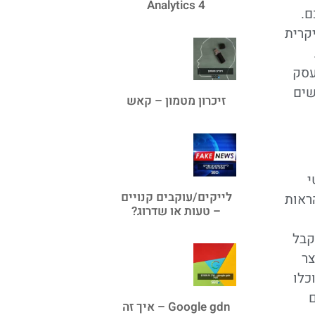
Analytics 4
ם.
קרית
עסק
שים
זיכרון מטמון – קאש
י
לייקים/עוקבים קנויים
ראות
– טעות או שדרוג?
קבל
צר
כלו
ם
Google gdn – איך זה