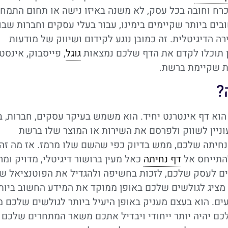
כרח וחובה בכל עסק, לא משנה באיזו נישה או תחום התמחו
ים ביותר שקיימים בימינו, עבור בעלי עסקים וחברות שבו
רה הדיגיטלית. זה כמובן נוגע לקידום ושיווק של מודעות
ן תוכלו לקדם את הדף שלכם נמצאות
גוגל
, פייסבוק, אינסט
ת שקיימת ברשת.
?
חיתה, או באנגלית – Landing Page – הוא דף אינטרנט יחיד. הוא משמש בעיקר עסקים, חברות,
ניין לשווק ולפרסם את השירות או המוצר שלו ברשת
נחיתה שלכם, ממש בדיוק כפי שהשם שלו מרמז. אז מה זה
להתייחס אל
דף נחיתה
כאל מעין ברושור דיגיטלי, מדויק ומר
ים לעסק שלכם, לזכות בחשיפה ולהגדיל את הפוטנציאל ש
מציג לגולשים שלכם באופן ממוקד את המידע החשוב ביות
. הוא בעצם מעניק באופן היעיל ביותר לגולשים שלכם מ
כם יהיה יותר ייחודי ויבדיל אתכם משאר המתחרים שלכם