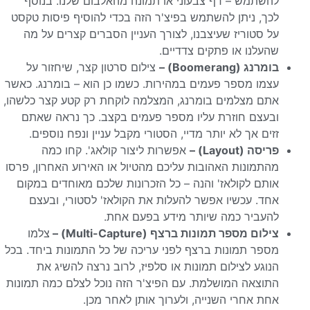
להשתמש – דף צבעוני או תמונה מהאלבום שלנו. בנוסף
לכך, ניתן להשתמש בפיצ'ר הזה בכדי להוסיף פיסות טקסט
על סטוריז שעיצבנו, לצורך העניין הסברים קצרים על מה
שהעלנו או פתקים צדדיים.
בומרנג (Boomerang) –
צילום סרטון קצר, שיחזור על
עצמו מספר פעמים במהירות. כשמו כן הוא – בומרנג. כאשר
אתם מצלמים בומרנג, המצלמה לוקחת רק קטע קצר כלשהו,
ובעצם חוזרת עליו מספר פעמים בקצב. כך נראה שאתם
זזים אך לא יותר מדיי, הסטורי מקבל עניין ונפח נוספים.
פריסה (Layout) –
אפשרות ליצור קולאג'. קחו כמה
מהתמונות האהובות עליכם מהטיול או האירוע האחרון, פרסו
אותם לקולאז' והנה – כל הזכרונות שלכם מאוחדים במקום
אחד. עכשיו אפשר להעלות את הקולאז' לסטורי, ובעצם
להעביר כמה שיותר מידע בפעם אחת.
צילום מספר תמונות ברצף (Multi-Capture) –
צלמו
מספר תמונות ברצף לפני עריכה של כל התמונות ביחד. בכל
הנוגע לצילום תמונות או סלפיז, לרוב נרצה להשיג את
התוצאה המושלמת. עם הפיצ'ר הזה נוכל לצלם כמה תמונות
אחת אחרי השנייה, ולערוך אותן לאחר מכן.