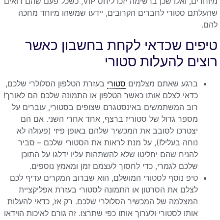
מיוחדים, ואלו שכן ברשימה יזכו ליחס VIP, כשכל פעם שהם רואים
שהעלתם סטורי לחברים הקרובים, יידעו שמשהו מיוחד מחכה
להם.
טיפים שכדאי לקחת בחשבון כאשר
רוצים להעלות סטורי
ברגע שאתם מצלמים
סטורי
בעזרת הטלפון הסלולרי שלכם,
כדאי לצלם אותו כאשר הטלפון או התמונה שלכם הם לאורך!
רוב המשתמשים באינסטגרם שצופים בסטורי, עוברים על
מספר גדול של סטוריז ברצף, אחד אחרי השני. אם הם
יצטרכו לסובב את המכשיר שלהם באופן פיזי (פעולה לא
נוחה בעליל!), על מנת לראות את הסטורי שלכם – סביר
להניח שהם יחליטו שלא להשתהות עליו ידלגו על התוכן
שלכם לגמרי, כדי לחסוך לעצמם זמן ומאמץ נוספים.
טיפ נוסף לסטורי המושלם, הוא שברוב המקרים עדיף לכם
לצלם את הסרטון או התמונה לסטורי בעזרת אפליקציית
המצלמה של המכשיר הסלולרי שלכם. רק אז, כדאי להעלות
אותו לסטורי ולערוך אותו כפי שתרצו. זה גורם לאיכות הוידאו