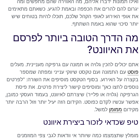
ואילו תמונות ידברו אליהם, מה האווירה שהם מחפשים ומה
יגרום להם להרים את הכפפה ובאמת להגיע. כשאתם מתאימים
את אופי האירוע לאופי הקהל שלכם, תוכלו להיות בטוחים שיש
יותר סיכוי שהוא באמת השתתף.
מה הדרך הטובה ביותר לפרסם
את האיוונט?
אתם יכולים להכין גלויה או תמונה עם גרפיקה מעניינית. מעלים
פוסט
עם התמונה ועם טקסט שיווקי ענייני ומפתה שמספר
בקצרה על האירוע. בסוף הטקסט מוסיפים את השורה: "לפרטים
נוספים לחצו כאן" ומוסיפים קישור ליצירת פרטים. את פיסת
הגרפיקה (גלויה או פלייר) שיצרתם לאיוונט, בעמוד העסקי כמובן,
אפשר עכשיו לקדם כפוסט. הקידום הזה יעיל יותר וזול הרבה יותר
מקידום
ממומן
למשל.
טיפ שכדאי לזכור ביצירת איוונט
מומלץ שתצמצמו כמה שיותר אי וודאות לגבי צפי המוזמנים