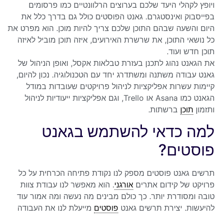
ויופץ לקהלי היעד שלכם בערוצים הרלוונטיים כמו פרסומים
בפייסבוק ואינסטגרם. גאנט הפוסטים כולל גם בדרך כלל את
היום והשעה שבהם התוכן שלכם צריך להיות מוכן. הוא מפרט את
כל נושאי התוכן, את שרשרת האירועים, איזה תוכן מוביל לאיזה
תוכן חדש ועוד.
את הגאנט נהוג לתכנן בעזרת טבלאות אקסל, ואופן הניהול של
גאנט עבודה משתנה ומשתדרג יחד עם הטכנולוגיה. נכון להיום,
קיימות עשרות אפליקציות לניהול פרויקטים שעובדות במודל
הגאנט כמו Asana או Trello, וגם אפליקציות ייעודיות לניהול
ותזמון
תוכן
ברשתות.
למה כדאי להשתמש בגאנט
פוסטים?
תרשים גאנט פוסטים מספק לנו נקודת פתיחה הכרחית על כל
פרויקט של קידום אתרים
אורגני
. הוא מאפשר לנו עבודת צוות
טובה ומסודרת יותר. כך כולם מבינים מה נעשה ומה אמור עוד
להיעשות. יצירת תרשים גאנט
פוסטים
מייעלת לנו את העבודה