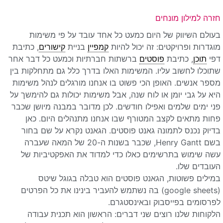
חזרה למילון מונחים
בעולם השיווק של היום כמעט כל אחד עובד על פי משימות
מוגדרות ופרויקטים: זה יכול להיות
קמפיין
בניית
קישורים
, כתיבת
דפי
תוכן
, כתיבת
פוסטים
ברשתות חברתיות וכמעט כל דבר אחר
שתוכלו לחשוב עליו. המשימות האלו בדרך כלל גם מתחלקות בין
מספר אנשים. האופן הכי פשוט בו אנחנו מורגלים לנהל משימות
היא על גבי יומן או לוח שנה, אבל משימות יכולות גם להימשך על
פני ימים שלמים ואפילו חודשים. לכן מדובר במבנה מיושן שכבר
פחות מתאים לקצב המטורף שבו אנחנו מתנהלים היום. כאן
בדיוק נכנס לתמונה גאנט פוסטים. הגאנט נקרא על שם בחור
בשם Henry Gantt, שכבר בשנות ה-20 של המאה שעברה
עשה שימוש בתרשימים כאלו כדי למדוד את האפקטיביות של
העובדים שלו.
במילים פשוטות, הגאנט פוסטים הוא טבלה בגוגל שיטס
(google sheets) בה נשתמש להעביר בינינו את כל הפרטים
לפרסומים בפייסבוק ובאינסטגרם.
הלקוחות שלנו רוצים שני דברים: הראשון הוא תכנית עבודה