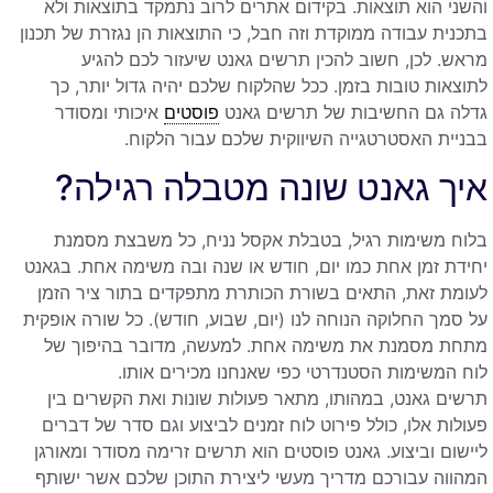
והשני הוא תוצאות. בקידום אתרים לרוב נתמקד בתוצאות ולא
בתכנית עבודה ממוקדת וזה חבל, כי התוצאות הן נגזרת של תכנון
מראש. לכן, חשוב להכין תרשים גאנט שיעזור לכם להגיע
לתוצאות טובות בזמן. ככל שהלקוח שלכם יהיה גדול יותר, כך
גדלה גם החשיבות של תרשים גאנט
פוסטים
איכותי ומסודר
בבניית האסטרטגייה השיווקית שלכם עבור הלקוח.
איך גאנט שונה מטבלה רגילה?
בלוח משימות רגיל, בטבלת אקסל נניח, כל משבצת מסמנת
יחידת זמן אחת כמו יום, חודש או שנה ובה משימה אחת. בגאנט
לעומת זאת, התאים בשורת הכותרת מתפקדים בתור ציר הזמן
על סמך החלוקה הנוחה לנו (יום, שבוע, חודש). כל שורה אופקית
מתחת מסמנת את משימה אחת. למעשה, מדובר בהיפוך של
לוח המשימות הסטנדרטי כפי שאנחנו מכירים אותו.
תרשים גאנט, במהותו, מתאר פעולות שונות ואת הקשרים בין
פעולות אלו, כולל פירוט לוח זמנים לביצוע וגם סדר של דברים
ליישום וביצוע. גאנט פוסטים הוא תרשים זרימה מסודר ומאורגן
המהווה עבורכם מדריך מעשי ליצירת התוכן שלכם אשר ישותף