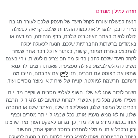
חזרה למילון מונחים
הנעה לפעולה עוזרת לקהל היעד של העסק שלכם לעורר תגובה
מיידית ובכך להגדיל את כמות ההמרות שלכם. קריאה לפעולה
יכולה להיות באתר האינטרנט שלכם, בדף הנחיתה, במודעה או
בעמודים ברשתות החברתיות שלכם. הנעה לפעולה יכולה
להתבצע בעזרת תמונה, קישור, כפתור או כל דבר אחר שעוזר
לקהל היעד שלכם להבין בדיוק מה הם צריכים לעשות. זוהי בעצם
משיכת הגולש לביצוע פעולה ספציפית שאנחנו רוצים. לדוגמא:
שתפו את הפוסט עם חברים, תנו
לייק
אם אהבתם, הגיבו מה
דעתכם, הרשמה לניוזלטר, קנייה של שירות או מוצר מסויים ועוד.
חשוב לזכור שהגולש שלנו חשוף לאלפי מסרים שיווקיים מדי יום
ואפילו שעה, מכל כיוון אפשרי. למרות שחשוב לנו להגיד לו הרבה
דברים על המוצר שלנו, האפליקציה שלנו, האתר שלנו או החברה
שלנו, זה לא ממש מעניין אותו. ככל שנציג לו יותר מסרים ונציף
אותו בכמות מידע גדולה מדי, כך נגרום לאפקט הפוך מזה שרצינו
ורק נבלבל אותו. מומלץ להתרכז במסר שיווקי אחד, החשוב
ביותר מבחינתכם, ואותו להציג בפני הלקוח בתור הנעה לפעולה.