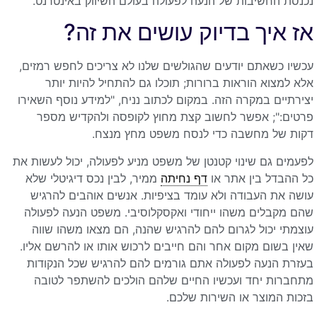
נכנסת החשיבות של הנעה לפעולה בעולם השיווק באינטרנט.
אז איך בדיוק עושים את זה?
עכשיו כשאתם יודעים שהגולשים שלנו לא צריכים לחפש רמזים,
אלא למצוא הוראות ברורות; תוכלו גם להתחיל להיות יותר
יצירתיים במקרה הזה. במקום לכתוב נניח, "למידע נוסף השאירו
פרטים:"; אפשר לחשוב קצת מחוץ לקופסה ולהקדיש מספר
דקות של מחשבה כדי לנסח משפט מחץ מנצח.
לפעמים גם שינוי קטנטן של משפט מניע לפעולה, יכול לעשות את
כל ההבדל בין אתר או
דף נחיתה
ממיר, לבין נכס דיגיטלי שלא
עושה את העבודה ולא עומד בציפיות. אנשים אוהבים להרגיש
שהם מקבלים משהו ייחודי ואקסקלוסיבי. משפט הנעה לפעולה
עוצמתי יכול לגרום להם להרגיש שהנה, הם מצאו משהו שווה
שאין בשום מקום אחר והם חייבים לרכוש אותו או להרשם אליו.
בעזרת הנעה לפעולה אתם גורמים להם להרגיש שכל הנקודות
מתחברות יחד ועכשיו החיים שלהם הולכים להשתפר לטובה
בזכות המוצר או השירות שלכם.