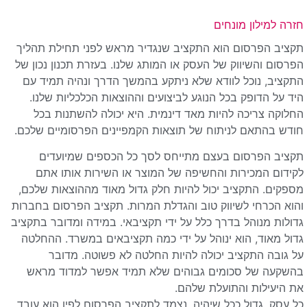
חזרה למילון מונחים
תקציב הפרסום הוא התקציב שנגדיר מראש לפני תחילת תהליך
הפרסום והשיווק של העסק או המותג שלנו. בעזרת תכנון נכון של
התקציב, נוכל לוודא שלא ניתקע בהמשך הדרך ונהיה תמיד עם
היד על הדופק בכל הנוגע לביצועים וההוצאות הכלכליות שלנו.
החלוקה צריכה להיות מאד דינמית. היא יכולה להשתנות בכל
חודש בהתאם לניתוח של תוצאות הקמפיינים הפרסומיים שלכם.
תקציב הפרסום בעצם מתייחס לסך כל הכספים שמיועדים
לקידום המכירות והחשיפה של המוצר או השירות אותו אתם
מספקים. התקציב יכול להיות חלק גדול מאוד מההוצאות שלכם,
והוא הכרחי לשיווק טוב והגדלת המרות. תקציב הפרסום בחברות
גדולות מנוהל בדרך כלל על ידי תקציבאי. במידה ומדובר בתקציב
גדול מאוד, הוא ינוהל על ידי כמה תקציבאים במשרד. ההחלטה
על גובה התקציב יכולה להיות החלטה לא פשוטה. מדובר
בהשקעה של סכומים גבוהים שלא תמיד אפשר למדוד מראש
את היעילות והתועלת שלהם.
כל עסק, גדול ככל שיהיה, נצמד לתקציב הפרסום לפיו הוא עובד.