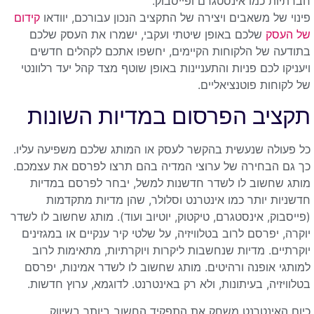
חברתיות כמו אינסטגרם ופייסבוק.
פינוי של משאבים ויצירה של התקציב הנכון עבורכם, יוודאו
קידום
של העסק
שלכם באופן שיטתי ועקבי, ישמרו את העסק שלכם
בתודעה של הלקוחות הקיימים, יחשפו אתכם לקהלים חדשים
ויעניקו לכם פניות והתעניינות באופן שוטף מצד קהל יעד רלוונטי
של לקוחות פוטנציאליים.
תקציב הפרסום במדיות השונות
כל פעולה שנעשית בהקשר לעסק או המותג שלכם משפיעה עליו.
כך גם הבחירה של ערוצי המדיה בהם תרצו לפרסם את עצמכם.
מותג שחשוב לו לשדר חדשנות למשל, יבחר לפרסם במדיות
חדשניות יותר כמו אינטרנט וסלולר, שהן מדיות מתקדמות
(פייסבוק, אינסטגרם, טיקטוק, יוטיוב ועוד). מותג שחשוב לו לשדר
יוקרה, יפרסם לרוב בטלוויזיה, על שלטי קיר ענקיים או במגזינים
יוקרתיים. מדיות שנחשבות ליקרות ויוקרתיות, מתאימות לרוב
למותגי אופנה ורהיטים. מותג שחשוב לו לשדר אמינות, יפרסם
בטלוויזיה, בעיתונות, ולא רק באינטרנט. לדוגמא, ערוץ חדשות.
כיום האינטרנט משחק את התפקיד החשוב ביותר בשיווק