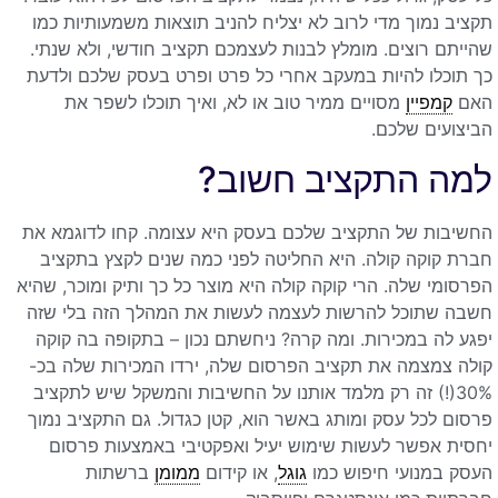
תקציב נמוך מדי לרוב לא יצליח להניב תוצאות משמעותיות כמו
שהייתם רוצים. מומלץ לבנות לעצמכם תקציב חודשי, ולא שנתי.
כך תוכלו להיות במעקב אחרי כל פרט ופרט בעסק שלכם ולדעת
האם
קמפיין
מסויים ממיר טוב או לא, ואיך תוכלו לשפר את
הביצועים שלכם.
למה התקציב חשוב?
החשיבות של התקציב שלכם בעסק היא עצומה. קחו לדוגמא את
חברת קוקה קולה. היא החליטה לפני כמה שנים לקצץ בתקציב
הפרסומי שלה. הרי קוקה קולה היא מוצר כל כך ותיק ומוכר, שהיא
חשבה שתוכל להרשות לעצמה לעשות את המהלך הזה בלי שזה
יפגע לה במכירות. ומה קרה? ניחשתם נכון – בתקופה בה קוקה
קולה צמצמה את תקציב הפרסום שלה, ירדו המכירות שלה בכ-
30%(!) זה רק מלמד אותנו על החשיבות והמשקל שיש לתקציב
פרסום לכל עסק ומותג באשר הוא, קטן כגדול. גם התקציב נמוך
יחסית אפשר לעשות שימוש יעיל ואפקטיבי באמצעות פרסום
העסק במנועי חיפוש כמו
גוגל
, או קידום
ממומן
ברשתות