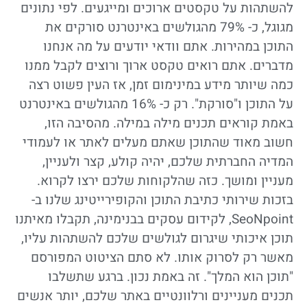
להשתהות על טקסטים ארוכים ומייגעים. לפי נתונים
מגוגל, כ- 79% מהגולשים באינטרנט סורקים את
התוכן במהירות. אתם וודאי יודעים על מה אנחנו
מדברים. אתם רואים טקסט ארוך ורוצים לקבל ממנו
כמה שיותר מידע במינימום זמן, אז העין פשוט רצה
על התוכן ו"סורקת". רק כ- 16% מהגולשים באינטרנט
באמת קוראים תכנים מילה במילה. מהסיבה הזו,
חשוב מאוד שהתוכן שאתם מעלים לאתר או לעמודי
המדיה החברתית שלכם, יהיה קולע, קצר ולעניין,
מעניין ומושך. כזה שהלקוחות שלכם ירצו לקרוא.
בזכות שירותי כתיבת התוכן והקופירייטינג שלנו ב-
SeoNpoint, לקידום עסקים בבנימינה, תקבלו מאיתנו
תוכן איכותי שיגרום לגולשים שלכם להשתהות עליו,
מאשר רק לסרוק אותו. לא סתם הציטוט המפורסם
"תוכן הוא המלך". זה באמת נכון. ברגע שתשלבו
תכנים מעניינים ורלוונטיים באתר שלכם, יותר אנשים