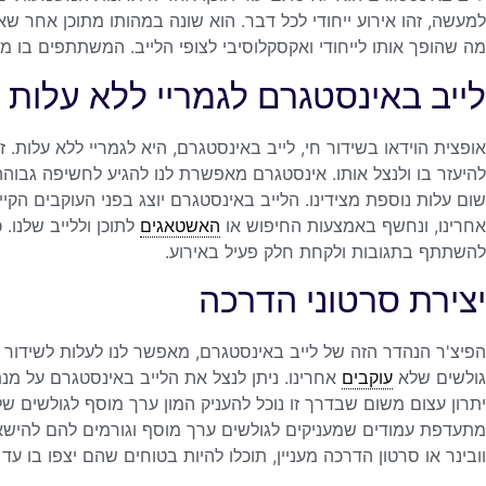
למעשה, זהו אירוע ייחודי לכל דבר. הוא שונה במהותו מתוכן אחר 
מה שהופך אותו לייחודי ואקסקלוסיבי לצופי הלייב. המשתתפים בו 
לייב באינסטגרם לגמריי ללא עלות
אופצית הוידאו בשידור חי, לייב באינסטגרם, היא לגמריי ללא עלות. 
להיעזר בו ולנצל אותו. אינסטגרם מאפשרת לנו להגיע לחשיפה גבוהה י
שום עלות נוספת מצידינו. הלייב באינסטגרם יוצג בפני העוקבים הקיי
אחרינו, ונחשף באמצעות החיפוש או
האשטאגים
לתוכן וללייב שלנו. 
להשתתף בתגובות ולקחת חלק פעיל באירוע.
יצירת סרטוני הדרכה
הפיצ'ר הנהדר הזה של לייב באינסטגרם, מאפשר לנו לעלות לשידור בפ
גולשים שלא
עוקבים
אחרינו. ניתן לנצל את הלייב באינסטגרם על מנת
יתרון עצום משום שבדרך זו נוכל להעניק המון ערך מוסף לגולשים שלנ
מתעדפת עמודים שמעניקים לגולשים ערך מוסף וגורמים להם להיש
וובינר או סרטון הדרכה מעניין, תוכלו להיות בטוחים שהם יצפו בו 