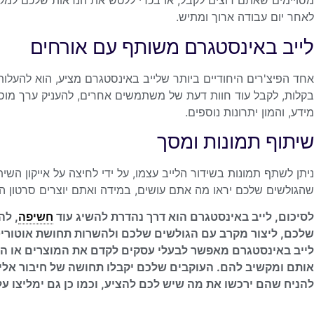
מסויימים שאתם רוצים לקבל, או בכדי ללטש את הנראות שלכם למק
לאחר יום עבודה ארוך ומתיש.
לייב באינסטגרם משותף עם אורחים
אחד הפיצ'רים היחודיים ביותר שלייב באינסטגרם מציע, הוא להעלות
בקלות, לקבל עוד חוות דעת של משתמשים אחרים, להעניק ערך מו
מידע, והמון יתרונות נוספים.
שיתוף תמונות ומסך
ניתן לשתף תמונות בשידור הלייב עצמו, על ידי לחיצה על אייקון ה
שהגולשים שלכם יראו מה אתם עושים, במידה ואתם יוצרים סרטון הס
לסיכום, לייב באינסטגרם הוא דרך נהדרת להשיג עוד
חשיפה
, לה
שלכם, ליצור מקרב עם הגולשים שלכם ולהשרות תחושת אוטוריט
לייב באינסטגרם מאפשר לבעלי עסקים לקדם את המוצרים או ה
אותם ומקשיב להם. העוקבים שלכם יקבלו תחושה של חיבור אליכ
להניח שהם ירכשו את מה שיש לכם להציע, וכמו כן גם ימליצו 