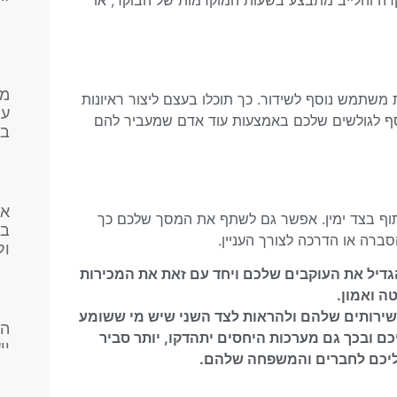
רה והלייב מתבצע בשעות המוקדמות של הבוקר, או
מי
 משתמש נוסף לשידור. כך תוכלו בעצם ליצור ראיונות
עו
סף לגולשים שלכם באמצעות עוד אדם שמעביר להם
בפ
אי
שיתוף בצד ימין. אפשר גם לשתף את המסך שלכם כך
בק
ברה או הדרכה לצורך העניין.
ול
גדיל את העוקבים שלכם ויחד עם זאת את המכירות
ה ואמון.
שירותים שלהם ולהראות לצד השני שיש מי ששומע
הא
ם ובכך גם מערכות היחסים יתהדקו, יותר סביר
יי
עליכם לחברים והמשפחה שלהם.