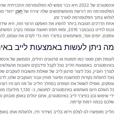
הפלטפורמה הזו דורשת מהמשתמשים שלה יצירה של
תוכן
ייחודי מס
לגלוש בתוך הפלטפורמה לאורך זמן.
אחת הדרכים הטובות ביותר להשיג את האפקט הרצוי הזה, היא שידור
נכנס לחיינו בנובמבר 2016, ומאז תפס תאוצה עצו
עסקים, יזמים ועוד, משתמשים בפיצ'ר הזה כדי לקדם את עצמם, לה
מה ניתן לעשות באמצעות לייב באי
לעומת תוכן סטטי כמו תמונות או סרטונים רגילים, הממשק של אינ
באינסטגרם. באמצעות הלייב נוכל לקבל פידבקים ותגובות מהגולשים 
לצורך העניין, נוכל ליצור סרטון לייב של שאלות ותשובות לעוקבים ש
נוכל להעלות נקודות למחשבה וסיעור מוחין עבור העוקבים שלנו; לדב
עוסקים, ואפילו לשאול את הצופים במהלך הלייב על מה הם היו רוצ
ידי שימוש נכון בפיצ'ר לייב באינסטגרם, אתם יכולים באופן מובהק
שלכם בכמה רמות קדימה.
הלייב מאפשרו לנו לצלם וידאו בלייב (שידור חי), ולהעלות אותו באופ