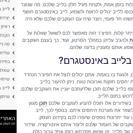
באינס
ות בזמן אמת, ולקחת פעיל חלק בלייב שלכם. מה שנוצר
לייב 
סו ללייב יכולים לראות ולשמוע. לייב באינסטגרם חושף
יצירת
שהו חד פעמי, ויוצר שיח עם העוקבים שלכם שלא היה
ראיון
יתר קלות. הפיצ'ר הזה מאפשר לכם לשאול שאלות על
הקהל 
ת
ולהגיב עליהן במהלך הסרטון, ועוד. כך בעצם העוקבים
מה ני
מע אותם ומעוניין בדעה שלהם.
שליחת
לייב באינסטגרם?
בחירת
שאלות
 ולגעת בו באמת. אתם יכולים לנצל את הפיצ'ר הנהדר
שימוש
סים חזקות וארוכות טווח. ניתן להיעזר בלייב
לייב 
 בלייב שלכם תוכן שלדעתכם יעניין את העוקבים שלכם,
רכוש בתום הלייב.
שיתוף
בשידורים אלו תוכלו להציע לעוקבים שלכם
תוכן
מגוון
 לשפר את מערכת היחסים איתם. בנוסף לכך, לייב
עוד יתרונות נוספים שיעזרו לכם בקידום העסק.
וקבים של העמוד שלכם וליצור איתם אינטרקציה. שידור
 של הלייב, זה שהוא מתרחש בזמן אחד עבור כולם.