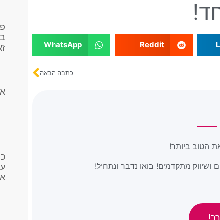
ד!
פר
בפ
WhatsApp
Reddit
L
זא
כתבה הבאה
אי
ת הטוב ביותר!
כל
 ושיווק מתקדמים! בואו נדבר ונתחיל!
על
את
ך!