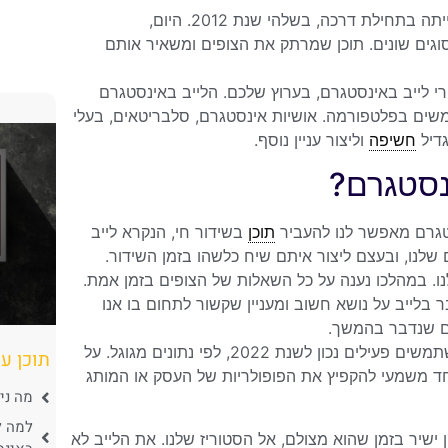
אינסטגרם של 2022 היא כבר ממש לא הפלטפורמה החברתית שהייתה בתחילת דרכה, בשלהי שנת 2012. היום,
וגים שונים. תוכן שמרתק את הצופים ומשאיר אותם
י לייב באינסטגרם, בערוץ שלכם. הלייב באינסטגרם
מה בקרב המשתמשים בפלטפורמה. אושיות אינסטגרם, סלבריטאים, בעלי
גדיל
חשיפה
וליצור עניין נוסף.
נסטגרם?
סטגרם מאפשר לנו להעביר
תוכן
בשידור חי, הנקרא לייב
שלנו, ובעצם ליצור איתם שיח כלשהו בזמן השידור.
לנו. במהלכו נענה על כל השאלות של הצופים בזמן אמת.
ר בלייב על נושא חשוב ומעניין שקשור לתחום בו אנו
ים שנדבר בהמשך.
כל העולם היום משתמש באינסטגרם. למעשה, כ- 1,130 מיליון(!) משתמשים פעילים נכון לשנת 2022, לפי נתונים מגוגל. על
תוכן ענ
 וחד משמעי להקפיץ את הפופולריות של העסק או המותג
מה ני
למה ל
ן ישיר בזמן שהוא מצולם, אל הסטוריז שלנו. את הלייב לא