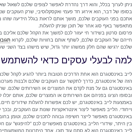
ניתן לערוך בכלל, והוא דרך נהדרת לאפשר לצופים שלכם לשאול שאל
בסופו של דבר, הוא אירוע חד פעמי ואקסקלוסיבי, שרק העוקבים שנכנ
אתכם בפני העוקבים שלכם, מושך אותם לראות בגלל הידיעה שזהו מ
מתאפשר באף סוג אחר של תוכן שניתן להעלות.
פרסום סרטון בשידור חי יעזור לכם למשוך את הקהל שלכם אליכם ב
חייהם של העוקבים שלכם, לשתף אותם בחוויות שלכם, לקרוא
תגובו
שלכם ירגישו שהם חלק ממשהו יותר גדול, שיש מישהו בצד השני ששו
למה לבעלי עסקים כדאי להשתמש ב
לייב באינסטגרם הוא אחת הדרכים הטובות ביותר להגיע לקהל שלכם,
הזה של אינסטגרם, כדרך לתקשר עם העוקבים שלכם ולבנות מערכות יח
באינסטגרם גם על מנת לקדם את המוצרים או השירותים שלכם. שתפו
ובסופו הציגו בפניהם אם השירותים או המוצרים שלכם, אותם יוכלו ל
באמצעות לייב באינסטגרם, יש לכם אפשרות להעלות שידורים חיים. 
וייחודי. הלייב מאפשר ליצור אינטראקציות שונות עם העוקבים, ובכך
באינסטגרם מאפשר לייצר חשיפה גבוהה לתכנים שלכם, וטומן בחובו 
בין היתר, שידורי הלייב באינסטגרם מאפשרים לכם "להיפגש" עם הע
לייב באינסטגרם הוא לא סתם עוד תוכן. אחד היתרונות המשמעותיים