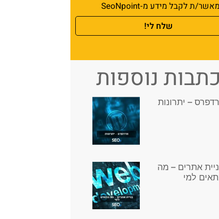
אשר/ת לקבל מידע מ-SeoNpoint
שלח לי!
תבות נוספות
רדפרס – יתרונות
יית אתרים – מה
אים למי