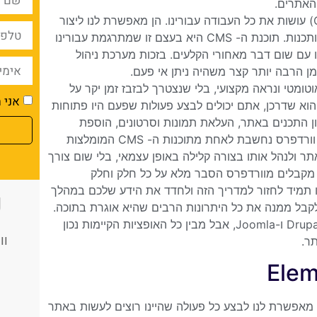
האתרים.
לעומת זאת, היום הדברים השתנו לחלוטין; ומערכות ניהול תוכן (CMS) עושות את כל העבודה עבורינו. הן מאפשרת לנו ליצור
תכנים לאתר בקלות, גם מבלי שיהיה לנו שום רקע של שפות מחשב ותכנות. תוכנת ה- CMS היא בעצם זו שמתרגמת עבורינו
עם שום דבר מאחורי הקלעים. בזכות מערכת ניהול
מן הרבה יותר קצר משהיה ניתן אי פעם.
פן אוטומטי ונראה מקצועי, בלי שנצטרך לבזבז זמן יקר על
אני מ
הוא שדרכן, אתם יכולים לבצע פעולות שפעם היו פתוחות
ון התכנים באתר, העלאת תמונות וסרטונים, הוספת
, הרשמה לניוזלטר, טופס השארת פרטים ועוד. וורדפרס נחשבת לאחת מתוכנות ה- CMS המומלצות
ר ולנהל אותו בצורה קלילה באופן עצמאי, בלי שום צורך
מקבלים מוורדפרס הסבר מלא על כל חלק וחלק
כ
 תמיד לחזור למדריך הזה ולחדד את הידע שלכם במהלך
קבל ממנה את כל היתרונות הרבים שהיא אוגרת בתוכה.
קיימות הרבה מערכות ניהול תוכן נוספות ברחבי הרשת, כמו למשל Drupal ו-Joomla, אבל מבין כל האופציות הקיימות נכון
וו
ר.
מאפשרת לנו לבצע כל פעולה שהיינו רוצים לעשות באתר