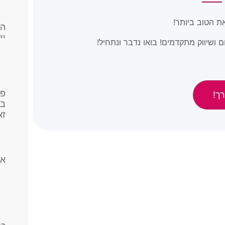
ת הטוב ביותר!
הא
יי
 ושיווק מתקדמים! בואו נדבר ונתחיל!
פר
ך!
בפ
זא
אי