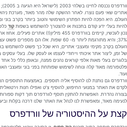
וורד
העולם. היא הפכה להיות הפתרון השימושי והטוב ביותר בקרב בוני 
להיות בעלי ידע קודם בתכנות או להצטרך להשתמש בשפות
קוד
כלשה
נכון לעכשיו, קיימים בוורדפרס 455 מיליון(!)
37%; והיא מתורגמת ליותר מ- 60 שפות. אלו 
העולם בקרב מקימי ומעצבי אתרים, היא שכל כך פשוט להשתמש בה.
של זמן, ליצור אתר איכותי וייחודי לעצמו או לעסק שלו. בעלי עסקי
בלוגרים בעלי מאות אלפי קוראים נהנים ממנה, ובאופן כללי כל אחד שר
פלטפורמה מאוד קלה ונוחה לשימוש שפותחת בפני בוני ומעצבי האת
ועוד.
וורדפרס גם נותנת לנו להוסיף אליה תוספים. באמצעות התוספים האלו
לקדם את האתר במנועי החיפוש, להוסיף צ'ט ואפילו חנות וירטוא
בצורה נהדרת. האפשרות להתקין תוסף לוורדפרס תוך דקות ספורות
לנעימה מאוד, ומאפשרת לנו לנהל את האתר שלנו דרכה בקלות וביעי
קצת על ההיסטוריה של וורדפרס