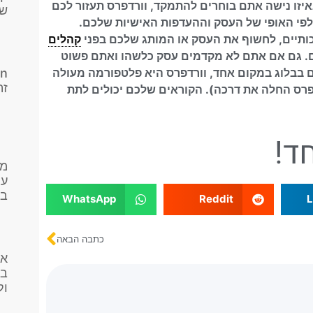
יזו נישה אתם בוחרים להתמקד, וורדפרס תעזור לכם
שד
ק לפי האופי של העסק וההעדפות האישיות שלכם.
כותיים, לחשוף את העסק או המותג שלכם בפני
קהלים
ם. גם אם אתם לא מקדמים עסק כלשהו ואתם פשוט
ם בבלוג במקום אחד, וורדפרס היא פלטפורמה מעולה
זה
דפרס החלה את דרכה). הקוראים שלכם יכולים לתת
ד!
מי
עו
בפ
WhatsApp
Reddit
L
כתבה הבאה
אי
בק
ול