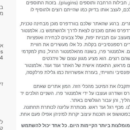
שלנו, באמצעותה בלבד. למזלינו, היא מאפשרת לנו לחבר אליה כלים, חבילות הרחבה ותוספים (plugins). בזכות התוספים
בנ
ם, לעצב אותו בדיוק כמו שהייתם רוצים ולהוסיף לו
מת
לעיצוב אתרים. ברגע שהאתר שלכם בוורדפרס מוכן מבחינה טכנית,
ורדפרס ואתם מוכנים לצאת לדרך ולהשתמש בו. אלמנטור
עוצב עם תבניות יפות, שלל צבעים לבחירה ואופציות
ם רספונסיביים בקלות. כל אלו מעשירים את חוויית
אנ
cs
 גם את חוויית המשתמש (UX/UI) באתר שלכם. אלמנטור פרו, בשונה מהאלמנטור הרגיל, נותן למקדמי
4
 רוצים. הוא מציע מגוון עצום של ווידג’טים
ם מראש, התאמה אישית של האתר ועוד ועוד. אלמנטור
סיבי וחווייתי, בעזרת אפשרויות כמו גלילת פרלקסה,
זי
 שתקבלו את המיטב מהכלי הזה. המון אתרים שאתם
ס ושודרגו ועוצבו על ידי אלמנטור פרו. השניים הולכים יד
ליך, והן עבור הגולשים באתר.
. מכף רגל ועד ראש. מכותרת עליונה לכותרת תחתונה.
ושופ או תוכנות עיצוב יקרות למיניהן אפילו פעם אחת.
לי
מומלצות ביותר הקיימות היום. כל אחד יכול להשתמש
קנ