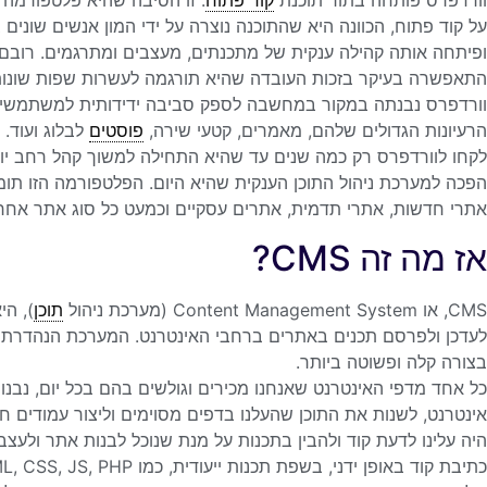
וורדפרס פותחה בתור תוכנת
קוד פתוח
. זו הסיבה שהיא פלטפורמה 
על קוד פתוח, הכוונה היא שהתוכנה נוצרה על ידי המון אנשים שוני
ופיתחה אותה קהילה ענקית של מתכנתים, מעצבים ומתרגמים. רובם
התאפשרה בעיקר בזכות העובדה שהיא תורגמה לעשרות שפות שונות (כ- 
וורדפרס נבנתה במקור במחשבה לספק סביבה ידידותית למשתמשים. ס
הרעיונות הגדולים שלהם, מאמרים, קטעי שירה,
פוסטים
לבלוג ועוד.
לקחו לוורדפרס רק כמה שנים עד שהיא התחילה למשוך קהל רחב יותר
אתרי חדשות, אתרי תדמית, אתרים עסקיים וכמעט כל סוג אתר אחר
אז מה זה CMS?
CMS, או Content Management System (מערכת ניהול
תוכן
), ה
לעדכן ולפרסם תכנים באתרים ברחבי האינטרנט. המערכת הנהדרת 
בצורה קלה ופשוטה ביותר.
כל אחד מדפי האינטרנט שאנחנו מכירים וגולשים בהם בכל יום, נבנו
אינטרנט, לשנות את התוכן שהעלנו בדפים מסוימים וליצור עמודים חד
היה עלינו לדעת קוד ולהבין בתכנות על מנת שנוכל לבנות אתר ולעצ