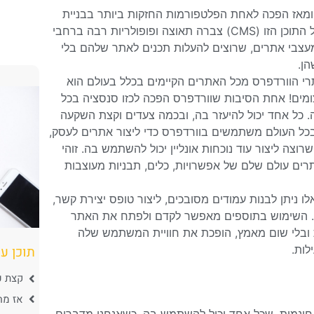
פרס נכנסה לחיינו בשלהי 2003 (לישראל היא הגיעה ב 2005); ומאז הפכה לאחת הפלטפורמות החזקות ביותר בבניית
אתרים שאי פעם נוצרו. לאחר ההשקה שלה מהר מאוד, מערכת ניהול התוכן הזו (CMS) צברה תאוצה ופופולריות רבה ברחבי
ומעצבי אתרים, שרוצים להעלות תכנים לאתר שלהם בלי
ן.
 אתרים פעילים. אחוז אתרי הוורדפרס מכל האתרים הקיימים בכלל בעולם הוא
הם מספרים פשוט עצומים! אחת הסיבות שוורדפרס הפכה לכזו סנסציה בכל
 כל אחד יכול להיעזר בה, ובכמה צעדים וקצת השקעה
ם בכל העולם משתמשים בוורדפרס כדי ליצור אתרים לעסק,
וצה ליצור עוד נוכחות אונליין יכול להשתמש בה. זוהי
רים עולם שלם של אפשרויות, כלים, תבניות מעוצבות
 ניתן לבנות עמודים מסובכים, ליצור טופס יצירת קשר,
לית. השימוש בתוספים מאפשר לקדם ולפתח את האתר
 ובלי שום מאמץ, הופכת את חוויית המשתמש שלה
לות.
תוכן ענ
קצת ע
אז מה זה