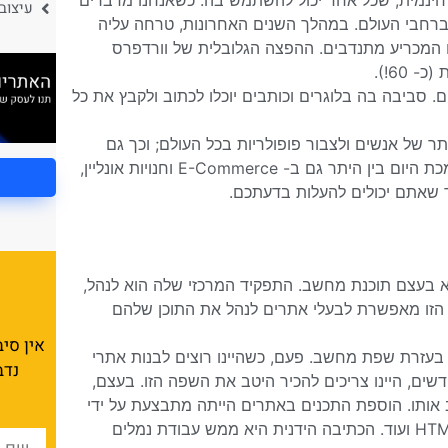
חינמית, שכל אחד יכול להשתמש בה. כשאנחנו מדברים
עיצוב בו
ם ברחבי העולם. במהלך השנים האחרונות, טרחה עליה
 המכריע מתנדבים. ההפצה הגלובלית של וורדפרס
60!).
ביבה בה בלוגרים וכותבים יוכלו לכתוב ולקבץ את כל
 של אנשים ולצבור פופולריות בכל העולם; וכך גם
הפכה למערכת ניהול התוכן הענקית שהיא היום. הפלטפורמה הזו תומכת היום בין היתר גם ב- E-Commerce וחנויות אונליין,
 שאתם יכולים להעלות בדעתכם.
יא בעצם תוכנת מחשב. התפקיד המרכזי שלה הוא לנהל,
הזו מאפשרת לבעלי אתרים לנהל את התוכן שלהם
אין סי
 בעזרת שפת מחשב. פעם, כשהיינו רוצים לבנות אתרי
נדב
שים, היינו צריכים להכיר היטב את השפה הזו. בעצם,
ב אותו. הוספת התכנים באתרים הייתה מתבצעת על ידי
כתיבת קוד באופן ידני, בשפת תכנות ייעודית, כמו HTML, CSS, JS, PHP ועוד. הכתיבה הידנית היא ממש עבודת נמלים