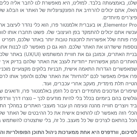
האלו, אתם יכולים להרחיב את הפונקציונליות של האתר או הבלוג שלכ
פיצ'רים מיוחדים.
Elementor Pro, או בעברית אלמנטור פרו, הוא כלי נהדר 
עכשיו אתם יכולים להתמקד בפן העיצובי שלו. פשוט תחברו אותו לו
פרו פותח שלל אפשרויות לתכונות טובות יותר באתר שלכם, תפריט מ
נוספות שישדרגו את האתר שלכם. הוא גם כן מאפשר לנו לבנות אתרי
בניית האתרים, וכמובן
האתרים המון אפשרויות ייחודיות לעצב את האתר שלהם בדיוק איך שהם
שמאפשרים הגדרות התאמה אישית, תבניות בלוקים מקצועיים מוכני
פרו אפילו מאפשר לכם "להחיות" את האתר שלכם ולהפוך אותו לרספונ
הטייה תלת מימדית, מעקב אחרי עכברים, ועוד.
שיפורים ועדכונים מתמידים רצים כל הזמן באלמנטור פרו, ודואגים
גולשים בהם ביומיום בכלל בלי להיות מודעים לכך – נוצרו דרך וורדפר
ביד ויוצרים חווייה מהנה ונעימה הן עבור מעצבי האתרים במהלך התה
הכלי הזה מאפשר לנו להתאים אישית את כל ההיבטים של האתר שלנו
הכל בהתאם לצרכים של כל מעצב. כל זה, בלי שתצטרכו להשתמש בפוט
לסיכום, וורדפרס היא אחת ממערכות ניהול התוכן הפופולריות וה