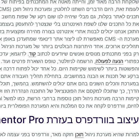
שלוקחת הרבה מאוד זמן, והייתה מאטה את המתכנתים בפיתוח של 
את כל התכנים שלנו לשפת האינטרנט בלי שנצטרך להתעסק בעצמנו 
התוכן אנחנו יכולים לבנות אתרי אינטרנט בצורה מהירה ומקצועית בז
מערכת ה- CMS מאפשרת לנו ליצור אתר דינאמי שמתעדכן באו
תהליכים ארוכים. אחד היתרונות הבולטים ביותר של מערכות הניהול 
רק בפני מתכנתים מנוסים ואנשים שיודעים לכתוב
קוד
. לדוגמא; עדכ
כפתורי
הנעה לפעולה
והפשוטות ביותר לשימוש שקיימות היום. כל אחד יכול לפתוח דרכה את
ברקע של תכנות או הבנה במחשבים. בתחילת תהליך העבודה אתם 
במערכת והכלים השונים בהם אתם יכולים להשתמש. בהמשך, תוכלו
הדרך, כך שתוכלו למקסם את הפוטנציאל של התוכנה הנהדרת הזו ול
להיום, וורדפרס לקחה את כס המלכות והיא המערכת הפופולרית ביות
עיצוב בוורדפרס בעזרת Elementor Pro
למרות שהיא מערכת ניהול
תוכן
חזקה מאד, וורדפרס בפני עצמה לא 