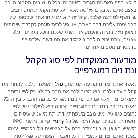
דווקא בפני האנשים הגרים באזור זה ובכל היישובים הסמוכים. כך
בעצם אתם מקבלים שליטה מלאה על סוג הקהל שאתם רוצים
שייחשף למודעה שלכם. קהל זה הוא גם אותו אחד שבסופו של
דבר יפנה אליכם דרך האתר, או יגיע לבית העסק לקבלת שירותים
באופן פיזי. במידה והעסק או המותג שלכם פועל בפריסה כלל
ארצית, אתם יכולים לבחור למקד את המודעות שלכם לפי
פרמטרים נוספים אחרים.
מודעות ממוקדות לפי סוג הקהל
ונתונים דמוגרפיים
כאשר אתם יוצרים מודעה ממומנת,
גוגל
מאפשרת לכם לבחור את
קהל היעד שלכם. הוא מקנה לכם את הבחירה לא רק לפי נתונים
גיאוגרפיים – אלא גם לפי נתונים דמוגרפיים. מה ההבדל בין ה-2?
כאשר מדובר בנתונים דמוגרפיים הכוונה היא לפילוח שוק לפי
נתונים כגון גיל, מין, מצב משפחתי, דת, תחומי עניין, עיסוקים
ומשתנים נוספים. קהל היעד של כל
קמפיין
קידום ממומן PPC
משפיע באופן ישיר ובמידה רבה על הביצועים של הקמפיין עצמו.
כאשר אתם יוצרים קמפיין חדש, תקבלו הצעות של גוגל לסוגי