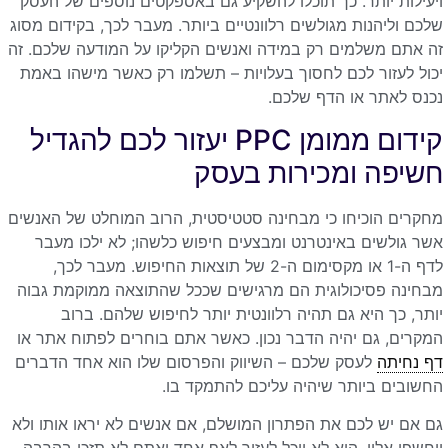
ויעילות יותר. כך תוכלו להשקיע גם באספקטים נוספים של העסק
שלכם וליהנות מגולשים רלוונטיים ביותר. מעבר לכך, בקידום מסוג
זה אתם משלמים רק במידה ואנשים הקליקו על המודעה שלכם. זה
יכול לעזור לכם לחסוך בעלויות – תשלמו רק כאשר מישהו באמת
נכנס לאתר או הדף שלכם.
קידום ממומן PPC יעזור לכם להגדיל
חשיפה ומכירות בעסק
מחקרים הוכיחו כי מבחינה סטטיסטית, הרוב המוחלט של האנשים
אשר גולשים באינטרנט ומבצעים חיפוש כלשהו; לא ילכו מעבר
לדף ה-1 או מקסימום ה-2 של תוצאות החיפוש. מעבר לכך,
מבחינה פסיכולוגית הם מרגישים שככל שהתוצאה ממוקמת גבוה
יותר, כך היא גם תהיה רלוונטית יותר לחיפוש שלהם. ברוב
המקרים, גם יהיה הדבר נכון. כאשר אתם בוחרים לפתוח אתר או
דף נחיתה
לעסק שלכם – השיווק והפרסום שלו הוא אחד הדברים
החשובים ביותר שיהיה עליכם להתמקד בו.
גם אם יש לכם את הפתרון המושלם, אם אנשים לא יראו אותו ולא
ייחשפו אליו, הוא לא יוכל לעזור לאף אחד ואתם לא תזכו בהרבה