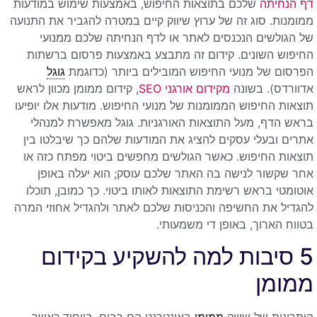
דף הנחיתה
שלכם בתוצאות החיפוש, באמצעות שימוש במודעות
ממומנות. סוג זה של ערוץ שיווק קיים במטרה להגביר את התנועה
של הגולשים הנכנסים לאתר או לדף הנחיתה שלכם ממנועי
החיפוש השונים. קידום זה מתבצע באמצעות פרסום ברשתות
הפרסום של מנועי החיפוש המובילים ביותר (כדוגמת
גוגל
אדוורדס). בשונה
מקידום אורגני SEO
, קידום ממומן מכוון לראש
תוצאות החיפוש הממומנות של מנועי החיפוש. מודעות אלו יופיעו
בראש הדף, מעל התוצאות האורגניות. גוגל מאפשרת למנהלי
אתרים ובעלי עסקים להציג את המודעות שלהם כך שיבלטו בין
תוצאות החיפוש. כאשר הגולשים מחפשים ביטוי מפתח כזה או
אחר שקשור לנישה בה האתר שלכם עוסק; הוא יעלה באופן
אוטומטי בראש רשימת התוצאות לאותו ביטוי. כך כמובן, תוכלו
להגדיל את החשיפה והכניסות שלכם לאתר ולהגדיל אחוזי המרה
בטווח הארוך, באופן די משמעותי.
5 סיבות למה להשקיע בקידום
ממומן
היתרונות של שיווק
ממומן
באינטרנט הם רבים. בייחוד כאשר