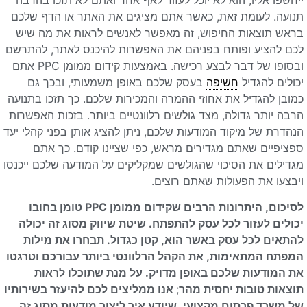
תנועה. לעומת זאת, כאשר אתם מציגים את האתר או הדף שלכם
בראש תוצאות החיפוש, זה מאפשר לאנשים לראות את מה שיש
לכם להציע ופותח בפניהם את האפשרות להיכנס לאתר, להתרשם
ובסופו של דבר לבצע רכישה. באמצעות קידום ממומן PPC אתם
יכולים להגדיל
חשיפה
בעסק שלכם באופן משמעותי, ובכך גם
כמובן להגדיל את אחוזי ההמרה והמכירות שלכם. כך תזכו בתנועה
הרבה יותר גדולה, מצד גולשים רלוונטיים ביותר. בזכות האפשרות
הנהדרת של מיקוד המודעות שלכם, ניתן להציג אותן בפני קהלי יעד
ספציפיים שאתם מגדירים מראש, כפי שציינו קודם. כך אתם
מגדילים את הסיכוי שהגולשים שמקליקים על המודעה שלכם ייכנסו
ויבצעו את הפעולות שאתם רוצים.
לסיכום, היתרונות הרבים שקידום ממומן PPC טומן בחובו
יכולים לעזור לכל עסק להתפתח. שיטת שיווק מסוג זה יכולה
להתאים לכל עסק באשר הוא, קטן כגדול. תבחרו את מילות
המפתח המתאימות, את הקהל הרלוונטי ביותר עבורכם וטרגטו
את המודעות שלכם באופן מדויק. על מנת שתוכלו לראות
תוצאות טובות יחסית מהר
;
אנו ממליצים לכם להיעזר בשירותיו
של משרד פרסום מקצועי, שיודע איך ליצור מודעות מסוג זה