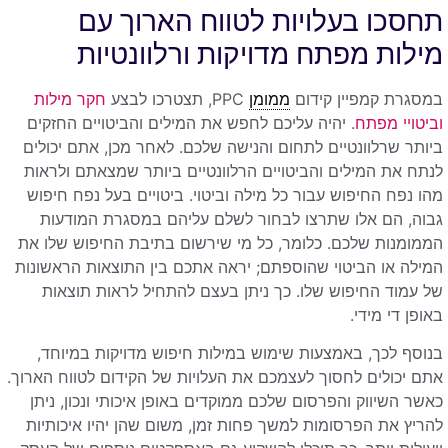
תחסכו בעלויות לטווח הארוך עם
מילות מפתח מדויקות ורלוונטיות
במסגרת קמפיין קידום
ממומן
PPC, תצטרכו לבצע
חקר מילות
וביטויי מפתח
. יהיה עליכם לחפש את המילים והביטויים החזקים
ביותר שרלוונטיים לתחום והנישה שלכם. לאחר מכן, אתם יכולים
לנתח את המילים והביטויים הרלוונטיים ביותר שמצאתם ולראות
מהו נפח החיפוש עבור כל מילה וביטוי. ביטויים בעל נפח חיפוש
גבוה, הם אלו שתרצו לבחור לשלם עליהם במסגרת המודעות
הממומנות שלכם. כלומר, כל מי שירשום בתיבת החיפוש שלו את
המילה או הביטוי שהוספתם; יראה אתכם בין התוצאות הראשונות
של עמוד החיפוש שלו. כך ניתן בעצם להתחיל לראות תוצאות
באופן די מידי.
בנוסף לכך, באמצעות שימוש במילות חיפוש מדויקות במיוחד,
אתם יכולים לחסוך לעצמכם את העלויות של הקידום לטווח הארוך.
כאשר השיווק והפרסום שלכם ממוקדים באופן איכותי ונכון, ניתן
להריץ את הפרסומות למשך פחות זמן, משום שהן יהיו איכותיות