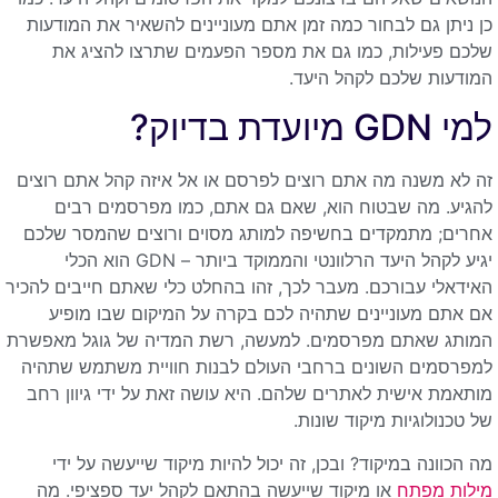
כן ניתן גם לבחור כמה זמן אתם מעוניינים להשאיר את המודעות
שלכם פעילות, כמו גם את מספר הפעמים שתרצו להציג את
המודעות שלכם לקהל היעד.
למי GDN מיועדת בדיוק?
זה לא משנה מה אתם רוצים לפרסם או אל איזה קהל אתם רוצים
להגיע. מה שבטוח הוא, שאם גם אתם, כמו מפרסמים רבים
אחרים; מתמקדים בחשיפה למותג מסוים ורוצים שהמסר שלכם
יגיע לקהל היעד הרלוונטי והממוקד ביותר – GDN הוא הכלי
האידאלי עבורכם. מעבר לכך, זהו בהחלט כלי שאתם חייבים להכיר
אם אתם מעוניינים שתהיה לכם בקרה על המיקום שבו מופיע
המותג שאתם מפרסמים. למעשה, רשת המדיה של גוגל מאפשרת
למפרסמים השונים ברחבי העולם לבנות חוויית משתמש שתהיה
מותאמת אישית לאתרים שלהם. היא עושה זאת על ידי גיוון רחב
של טכנולוגיות מיקוד שונות.
מה הכוונה במיקוד? ובכן, זה יכול להיות מיקוד שייעשה על ידי
מילות מפתח
או מיקוד שייעשה בהתאם לקהל יעד ספציפי. מה