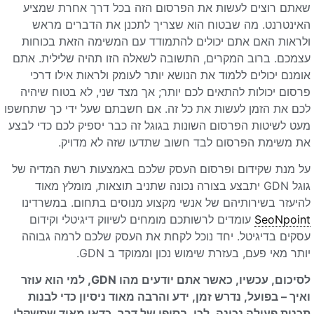
שאתם רוצים לעשות את הפרסום הזה בכל דרך אחרת שמציע
האינטרנט. מה שבטוח הוא שצריך לתכנן את הדברים מראש
ולראות האם אתם יכולים להתמודד עם המשימה הזאת בכוחות
עצמכם. ברוב המקרים, התשובה לשאלה הזו תהיה שלילית. אתם
אומנם יכולים ללמוד את הנושא יותר לעומק ולראות אילו דרכי
פרסום יכולות להתאים לכם יותר; אך מצד שני, לא בטוח שיהיה
לכם את הזמן לעשות את כל זה. אם חשבתם שעל ידי כך שתחשפו
מעט לשיטות הפרסום השונות בגוגל זה כבר יספיק לכם כדי לבצע
את משימת הפרסום לבד חשוב שתדעו שזה לא מדויק.
על מנת שקידום ופרסום העסק שלכם באמצעות רשת המדיה של
גוגל GDN יתבצע בצורה נכונה שתניב תוצאות, מומלץ מאוד
להיעזר בשירותיהם של אנשי מקצוע מנוסים בתחום. במשרדינו
SeoNpoint
עומדים לרשותכם מומחים לשיווק דיגיטלי וקידום
עסקים בדיגיטל. יחד נוכל לקחת את העסק שלכם לרמה גבוהה
יותר מאי פעם, בעזרת שימוש נכון וממוקד ב GDN.
לסיכום, עכשיו, כאשר אתם יודעים מהו GDN, למי הוא עוזר
ואיך – בפועל, נדרש זמן, ידע והרבה מאוד ניסיון כדי לבנות
תכנית פעולה נכונה. לכן, בסופו של דבר, כדאי מאוד שתשקלו