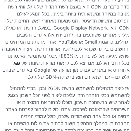
סדר בדברים. GDN היא בעצם רשת המדיה של גוגל. זוהי רשת
מניבה במיוחד ומשמעותית ביותר בימינו, בכל הנוגע לעולם
הפרסום והשיווק הדיגיטלי. המשמעות מאחורי ראשי התיבות של
GDN היא: Google Display Network. בפועל, הרשת הזו כוללת
מיליוני אתרים ששותפים בה. לרוב יהיו אלו אתרים חשובים
וגדולים, כדוגמת Gmail או YouTube. אחד מהנתונים המדהימים
והחשובים ביותר שכדאי לכם להכיר אודות הרשת הזו; הוא העובדה
שהיא מגיעה אל לא פחות מ-83%(!) מכלל משתמשי האינטרנט
בכל רחבי העולם. אם יצא לכם לראות מודעות שונות של
גוגל
אדוורדס או באנרים עם סימון מודעה של Google באתרים שבהם
גלשתם – זכרו שמקורם הוא ברשת ה-GDN של גוגל.
אז כיצד מתחילים להשתמש ברשת GDN? ובכן, בכדי להתחיל
להשתמש בכלי הנהדר הזה, עליכם ליצור לפני הכל חשבון בגוגל.
לאחר שיש ברשותכם חשבון, תוכלו לבחור את המוצרים או
השירותים שברצונכם לפרסם. אתם יכולים לבחור לפרסם באתר
מסוים או בכל אחד מהעמודים שלכם, כולל עמודי המדיה
החברתית. במהלך התהליך חשוב לבחור את מילות המפתח או
הנושאים שאליהם ברצונכם למקד את הפרסומים וקהל היעד. כמו