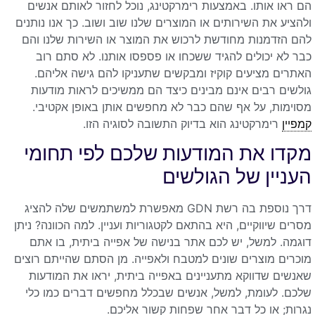
הם ראו אותו. באמצעות רימרקטינג, נוכל לחזור לאותם אנשים
ולהציע את השירותים או המוצרים שלנו שוב ושוב. כך אנו נותנים
להם הזדמנות מחודשת לרכוש את המוצר או השירות שלנו והם
כבר לא יכולים להגיד ששכחו או פספסו אותנו. לא סתם רוב
האתרים מציעים קוקיז ומבקשים שתעניקו להם גישה אליהם.
גולשים רבים אינם מבינים כיצד הם ממשיכים לראות מודעות
מסוימות, על אף שהם כבר לא מחפשים אותן באופן אקטיבי.
קמפיין
רימרקטינג הוא בדיוק התשובה לסוגיה הזו.
מקדו את המודעות שלכם לפי תחומי
העניין של הגולשים
דרך נוספת בה רשת GDN מאפשרת למשתמשים שלה להציג
מסרים שיווקיים, היא בהתאם לקטגוריות ועניין. למה הכוונה? ניתן
דוגמה. למשל, יש לכם אתר בנישה של אפייה ביתית, בו אתם
מוכרים מוצרים שונים למטבח ולאפייה. מן הסתם שהייתם רוצים
שאנשים שדווקא מתעניינים באפייה ביתית, יראו את המודעות
שלכם. לעומת, למשל, אנשים שבכלל מחפשים דברים כמו כלי
נגרות; או כל דבר אחר שפחות קשור אליכם.