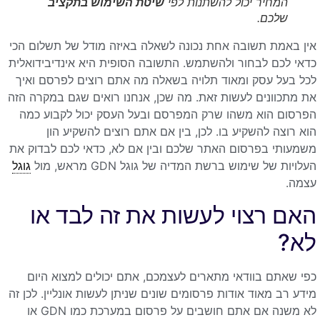
המחיר יכול להשתנות לפי
שיטת השימוש בתקציב
שלכם.
אין באמת תשובה אחת נכונה לשאלה באיזה מודל של תשלום הכי
כדאי לכם לבחור ולהשתמש. התשובה הסופית היא אינדיבידואלית
לכל בעל עסק ומאוד תלויה בשאלה מה אתם רוצים לפרסם ואיך
את מתכוונים לעשות זאת. מה שכן, אנחנו רואים שגם במקרה הזה
הפרסום הוא משהו שרק המפרסם ובעל העסק יכול לקבוע כמה
הוא רוצה להשקיע בו. לכן, בין אם אתם רוצים להשקיע הון
משמעותי בפרסום האתר שלכם ובין אם לא, כדאי לכם לבדוק את
העלויות של שימוש ברשת המדיה של גוגל GDN מראש, מול
גוגל
עצמה.
האם רצוי לעשות את זה לבד או
לא?
כפי שאתם בוודאי מתארים לעצמכם, אתם יכולים למצוא היום
מידע רב מאוד אודות פרסומים שונים שניתן לעשות אונליין. לכן זה
לא משנה אם אתם חושבים על פרסום במערכת כמו GDN או