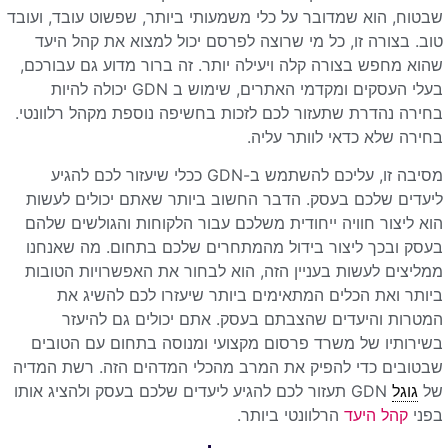
שבטוח, הוא שמדובר על כלי משמעותי ביותר, שפשוט עובד, ועובד
טוב. בצורה זו, כל מי שרוצה לפרסם יכול למצוא את קהל היעד
שהוא מחפש בצורה קלה ויעילה יותר. זה ברור מדוע גם עבורכם,
בעלי העסקים ומקדמי האתרים, שימוש ב GDN יכולה להיות
בחירה נהדרת שתעזור לכם לזכות בחשיפה נוספת מקהל רלוונטי.
בחירה שלא כדאי לוותר עליה.
מסיבה זו, עליכם להשתמש ב-GDN ככלי שיעזור לכם להגיע
ליעדים שלכם בעסק. הדבר החשוב ביותר שאתם יכולים לעשות
הוא ליצור חוויה ייחודית משלכם עבור הלקוחות והגולשים שלהם
בעסק ובכך ליצור בידול מהמתחרים שלכם בתחום. מה שאנחנו
ממליצים לעשות בעניין הזה, הוא לבחור את האפשרויות הטובות
ביותר ואת הכלים המתאימים ביותר שיעזרו לכם להשיג את
המטרות והיעדים שהצבתם בעסק. אתם יכולים גם להיעזר
בשירותיו של משרד פרסום מקצועי ומנוסה בתחום עם הטובים
שבטובים כדי להפיק את המרב מהכלי המדהים הזה. רשת המדיה
של
גוגל
GDN תעזור לכם להגיע ליעדים שלכם בעסק ולהציג אותו
בפני
קהל היעד
הרלוונטי ביותר.