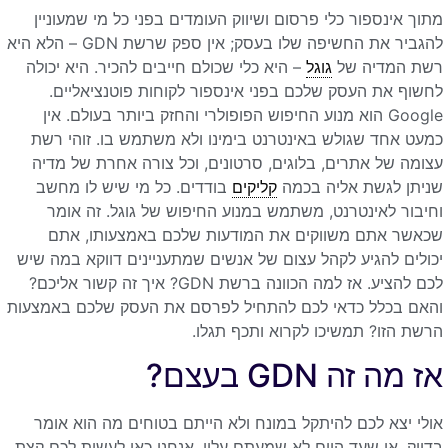
מתוך אינספור כלי פרסום ושיווק העומדים בפני כל מי שמעוניין
להגביר את החשיפה שלו בעסק; אין ספק שרשת GDN – הלא היא
רשת המדיה של
גוגל
– היא כלי שכולם חייבים להכיר. היא יכולה
לחשוף את העסק שלכם בפני אינספור לקוחות פוטנציאליים.
Google הוא מנוע החיפוש הפופולרי והחזק ביותר בעולם. אין
כמעט אחד שגולש באינטרנט בימינו ולא משתמש בו. זוהי רשת
עצומה של אתרים, בלוגים, סרטונים, וכל צורה אחרת של מדיה
שניתן לגשת אליה בכמה
קליקים
בודדים. כל מי שיש לו מחשב
וחיבור לאינטרנט, משתמש במנוע החיפוש של גוגל. זה אומר
שכאשר אתם משווקים את המודעות שלכם באמצעותו, אתם
יכולים להגיע לקהל עצום של אנשים שמתעניינים דווקא במה שיש
לכם להציע. אז למה הכוונה ברשת GDN? איך זה קשור אליכם?
והאם בכלל כדאי לכם להתחיל לפרסם את העסק שלכם באמצעות
הרשת הזו? תמשיכו לקרוא ותכף תגלו.
אז מה זה GDN בעצם?
אולי יצא לכם להיתקל במונח ולא הייתם בטוחים מה הוא אומר
בדיוק, או שעד היום לא שמעתם עליו. אנחנו כאן לעשות לכם קצת