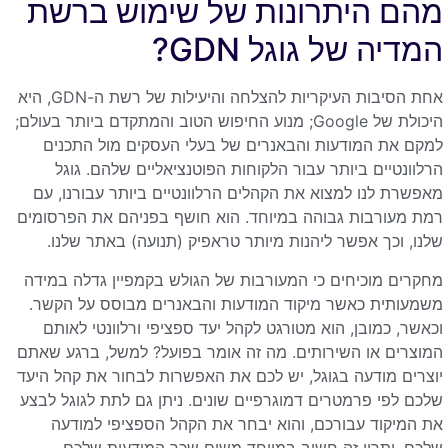
מהם היתרונות של שימוש ברשת
המדיה של גוגל GDN?
אחת הסיבות העיקריות להצלחה והיעילות של רשת ה-GDN, היא
היכולת של Google; מנוע החיפוש הטוב והמתקדם ביותר בעולם;
למקם את המודעות והבאנרים של בעלי העסקים מול התכנים
הרלוונטיים ביותר עבור הלקוחות הפוטנציאליים שלהם. גוגל
מאפשרת לנו למצוא את הקהלים הרלוונטיים ביותר עבורנו, עם
רמת מעורבות גבוהה במיוחד. הוא חושף בפניהם את הפרסומים
שלנו, וכך אפשר ליהנות מיותר טראפיק (תנועה) באתר שלנו.
מחקרים מוכיחים כי המעורבות של הגולש בקמפיין גדלה במידה
משמעותית כאשר מיקוד המודעות והבאנרים מבוסס על הקשר.
וכאשר, כמובן, הוא מטורגט לקהל יעד ספציפי ורלוונטי לאותם
המוצרים או השירותים. מה זה אומר בפועל? למשל, ברגע שאתם
יוצרים מודעה בגוגל, יש לכם את האפשרות לבחור את קהל היעד
שלכם לפי פרמטרים דמוגרפיים שונים. ניתן גם לתת לגוגל לבצע
את המיקוד עבורכם, והוא יבחר את הקהל הספציפי למודעה
שלכם. יתרון זה חשוב במיוחד משום שכך המודעות שלכם,