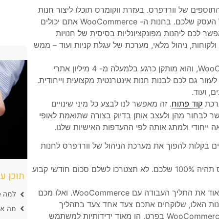
יית התוספים של וורדפרס. בעזרת ווקומרס תוכלו ליצור חנות
וירטואלית משלכם ברשת האינטרנט, ולמתג אותה בהתאם לאופי של העסק שלכם. בחנות ה- WooCommerce אתם יכולים
פשר לכם ליהנות מפונקציונליות בסיסית של חנויות
 ולקוחות, ניהול מלאי, מערכת של עגלת קניות ועוד – ממש
נכון להיום, 37% מכלל החנויות באינטרנט משתמשות ב- WooCommerce, והוא מותקן כרגע בלמעלה מ- 4 מיליון אתרי
לעזור גם לכם לבנות חנות אינטרנטית מקצועית וייחודית.
, ועוד.
קוד פתוח
. זה מאפשר לנו לבצע כל מיני שינויים
שר לבחור מהן ולעצב אותן בדיוק בצורה שתואמת לאופי
ייחודי ולמתג אותה לפי ההעדפות האישיות שלנו.
ך שאתם יכולים בקלות להפוך את מערכת הניהול של וורדפרס לחנות
בגלל שהוא חינמי, חנות אונליין שתבנו בוורדפרס עם התוסף ווקומרס תהיה 100% שלכם. לא תצטרכו לשלם סכום חודשי קבוע
תוכן ענ
אלו מכם שכבר מרגישים בנוח עם השימוש בוורדפרס, יקלטו מהר מאוד את התליך העבודה עם WooCommerce. ואלו מכם
למה WooCommerce כל כך פופולרי?
כנות האלו, שלוקחים אתכם צעד אחד צעד בתהליך
מה אפשר 
הראשוני של פתיחת האתר והחנות שלכם. וורדפרס בכלל ומערכת WooCommerce בפרט, הן מאוד ידידותיות למשתמש