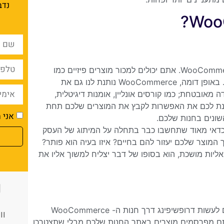
נדב
יש לכם את האפשרות למכור כמעט כל סוג של מוצר באמצעות WooCommerce. אתם יכולים למכור מוצרים פיזיים כמו
בגדים ונעליים, ספרים, מוצרים אלקטרוניים, מוצרים בעבודת יד ועוד. באופן דומה, WooCommerce נותנת לנו גם את
מאובטחת; כמו קורסים אונליין, אומנות דיגיטלית,
 נותנת לכם את האפשרות לקבץ את המוצרים שלכם תחת
אני מ
שונים בחנות שלכם.
כדאי מאוד שתחשבו כבר בתחלה על המיתוג של העסק
המוצר שלכם יעזור להם בחיים? איזו בעיה הוא פותר?
WooC מיוחד ומושקע, עם ויזואליות מושכת, הוא בסופו של דבר יצליח למשוך אליו את
כ
מעבר למכירה של מוצרים פיזיים או דיגיטליים שלכם, אתם יכולים גם לעשות דרופשיפינג דרך חנות ה- WooCommerce
וו
אתם מפרסמים מוצרים באתר החנות שלכם מבלי שתצטרכו