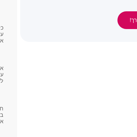
ך!
כל
על
את
אי
עס
לע
חי
בג
או