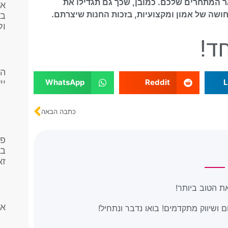
אר המתחרים שלכם. כמובן, שכך גם תגדילו את
אי
ושה של אמון ומקצועיות, בזכות החנות שיצרתם.
בק
ול
ד!
הא
WhatsApp
Reddit
L
יי
כתבה הבאה
פר
בפ
זא
ת הטוב ביותר!
אי
 ושיווק מתקדמים! בואו נדבר ונתחיל!