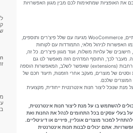
 את האופציות שמתאימות לכם מבין מגוון האפשרויות
לי
קנ
שד
מעבר להיותה פלטפורמה נהדרת לבניית אתרי חנות מקצועיים ואיכותיים, WooCommerce מגיעה עם שלל פיצ'רים ותוספים,
מו האפשרות לניהול מלאי, התמודדות עם לקוחות
חישובים של עלויות משלוח, ועוד מגוון פיצ'רים. כל זה,
ורך בעוד הרחבה נוספת מעבר ל- WooCommerce עצמה. מעבר לכך, התוסף המדהים הזה מאפשר לנו גם
זה
להרחיב את אפשרויות ברירת המחדל שלו. ניתן לבחור מבין מאות הרחבות (extensions) שאפשר לשלב, המאפשרות הוספה
 וסטים של מוצרים, מעקב אחרי הזמנות, תיעוד חכם של
ל המוצרים שלכם.
ינו, על מנת שנוכל ליצור חנות אינטרנטית ייחודית, מקצועית
מי
עו
פרס שאתם יכולים להשתמש בו על מנת ליצור חנות אינטרנטית,
בפ
 על בעלי עסקים בכל התחומים לנהל את החנות ואת
לכל מי שרוצה להתחיל למכור מוצרים אונליין, פיזיים או דיגיטליים.
פשרויות. אתם יכולים לבנות חנות אינטרנטית