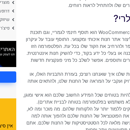
מוצרים
ים שלו ולהתחיל לראות רווחים.
דרופש
שיווק
פיצ'ר
יש הרבה מאוד סיבות לפופולריות של התוסף הזה. נתחיל מזה, ש- WooCommerce הוא תוסף חינמי לגמריי, וגם תוכנת
ר אתר חנות איכותי ומקצועי. התוסף עובד על עיקרון
פר ולהרחיב את הקוד שלו בכל עת. הפלטפורמה הזו
 או בעלי כל ידע בקוד, כדי להשיק חנות אינטרנטית.
רים ותוספים. אפשר לשלב כל מיני פונקציות חדשות
החנות שלנו איך שאנחנו רוצים; בעזרת התבניות האלו, או
 מדויק ועקבי על המראה של החנות שלנו, ולהתאים אותה
תם יכולים להיות בטוחים שכל המידע החשוב שלכם הוא אישי ומוגן,
לא משתמש בפלטפורמה בטוחה לבניית אתרים).
עלי עסקים ללמוד יותר על הלקוחות שלהם. מה מוכר ומה לא,
ם את הפוטנציאל של החנות שלכם ולהפוך אותה למה
להיות. WooCommerce מאפשרת לכם גישה מלאה לכל הסטטיסטיקות של החנות שלכם. אתם
אין סי
מתעניינים יותר ופחות.