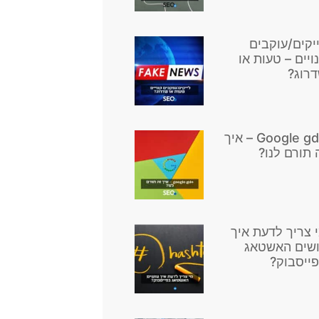
יקים/עוקבים
ויים – טעות או
רוג?
Google gdn – איך
 תורם לנו?
 צריך לדעת איך
שים האשטאג
ייסבוק?