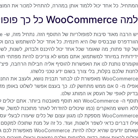
המתחיל. כל אחד יכול ללמוד אותן במהרה, להתחיל למכור את המוצר
למה WooCommerce כל כך פופולרי?
הוורדפרס שבבסיס שלו היא חינמית. כל אחד יכול להשתמש בהם וליצו
של קוד פתוח; מה שאומר שכל אחד יכול להיכנס ולבדוק, לשנות, לש
ידידותית במיוחד למשתמש; אתם ממש לא צריכים להיות מפתחי תוכנה
ווקומרס נותנת לנו את האפשרות להוסיף אליה חבילות הרחבה, פיצ'
לחנות שלכם בקלות, בלי צורך בשום ידע טכני כלשהו.
WooCommerce מאפשרת לנו לבחור תבנית נושא, ולעצב את 
אפילו מ- 0 אם ממש מתחשק לנו. כך בעצם אפשר לשלוט באופן
בדיוק לאופי של העסק או המותג שלנו.
תוסף ה- WooCommerce הוא תוסף מאובטח ביותר. א
ללא חשש מהאקרים (כמו שיכולים להזדחל לאתר מתוכנת למשל, ש
WooCommerce מספקת לנו מגוון עצום של כלים שיעזרו לב
אילו דברים כדאי לשפר ולשנות, ועוד. כל זה על מנת שתוכלו למקס
שאתם יודעים שהיא יכולה 
יכולים לראות איפה בדיוק הלקוחות שלכם נמצאים ובאילו מוצרים הם 