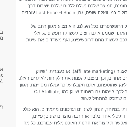
הזמנה, המוצר שלכם נשלח ללקוח שלכם ישירות דרך
היצרן או הספק עצמו, מבלי שיצטרך לעבור אצליכם בדרך. אתרים גדולים כמו וואלה שופס, גרו, Shein ו- Last Price עובדים
אוד על דרופשיפרים בכל העולם. הוא מציע מגוון רחב של
בנ
אתר שממנו אתם רוצים לעשות דרופשיפינג. אלי
מת
לכם לעשות מהם דרופשיפינג, ואף מעודדים את שיטת
אנ
דבר נוסף שאתם יכולים למכור עם WooCommerc, הוא מוצרי אפליאציה (affiliate marketing), או בעברית, "שיווק
cs
אחרים, וכך בעצם להפנות את הלקוחות לאתרים האלו.
4
נק שהוספתם, אתם תקבלו על כך עמלה מסויימת. מגוון
אתרים כמו אמזון, איביי או אליאקספרס מציעים שיווק שותפים. מעבר לכך, קיימות גם רשתות שיווק כמו CJ Affilliate,
זי
WooC הוא תוסף גמיש וידידותי במיוחד, הנתון לשינויים ועדכונים מתמידים. הוא כולל
 דיגיטלי אחד בלבד או הרבה מוצרים שונים; פיזים,
פשיפינג; WooCommerce נותן לכם את האפשרות ליצור את החנות האופטימלית עבורכם. כל מה