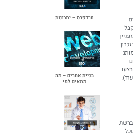
וורדפרס – יתרונות
ם
קבל
ניין
כרון
ותג
ם
בצעו
בניית אתרים – מה
וד).
מתאים למי
 ברשת
כל