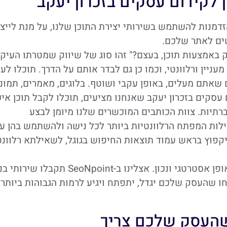
ן לקידום עסקים בזכרון יעקב
זדמנות להשתמש בשירותי יצירת התוכן שלנו, על מנת לייצ
ים לאתר שלכם.
 באמצעות תוכן, בעצם?" זהו סוג של שיווק שמטרתו העיק
ניין ורלוונטי, וכמו כן גם לבדר אותם על הדרך. תוכלו לע
שאתם מעלים, באופן עקבי ושוטף. בלוגים, מאמרים, תמונו
 עסקים בזכרון יעקב שאנחנו מציעים, תוכלו לקבל תוכן איכ
תיות. צוות הכותבים המוכשרים שלנו מיומן לבצע
ילות המפתח הרלוונטיות ביותר לכל נישה ולהשתמש בהן ע
פוץ בראש עמוד תוצאות החיפוש בגוגל, לשאילתא רלוונט
שיווק עסקים בזכרון יעקב חייב להתבצע באופן אסטרטגי ונכון. אצלינו ב-SeoNpoint תקב
חו שהעסק שלכם יגדל, יתפתח ויגיע לרמות הגבוהות ביותר
שהעסק שלכם צריך