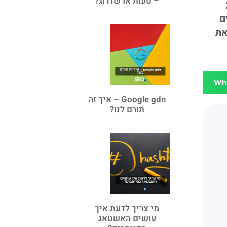
– טעות או שדרוג?
ם
את
Wh
Google gdn – איך זה
תורם לנו?
מי צריך לדעת איך
עושים האשטאג