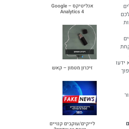
ים
אנליטיקס – Google
Analytics 4
לכם
ות
ים
קחת
 ידעו
זיכרון מטמון – קאש
פוך
ר
ם
לייקים/עוקבים קנויים