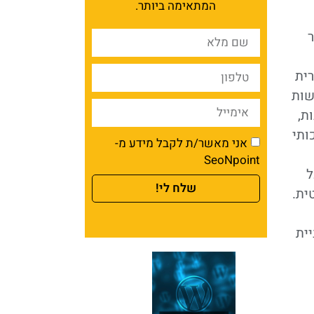
המתאימה ביותר.
ר
רית
שות
ת,
ותי
אני מאשר/ת לקבל מידע מ-
SeoNpoint
ל
שלח לי!
ית.
לו שירותי בניית