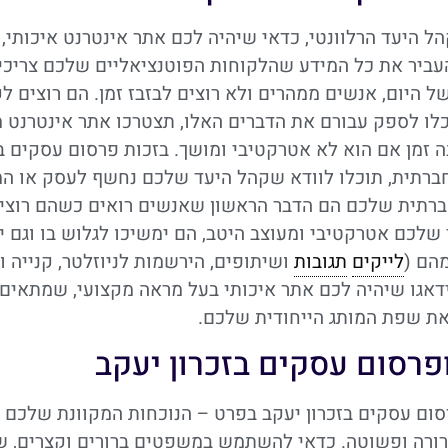
ל היעד הרלוונטי, כדאי שיהיה לכם אתר אינטרנט איכותי,
עביר את כל המידע שהלקוחות הפוטנציאליים שלכם צריכי
ל היום, אנשים ממהרים ולא רוצים לבזבז זמן. הם רוצים ל
לו לספק עבורם את הדברים האלו, תצטרכו אתר אינטרנט מע
 זמן אם הוא לא אטרקטיבי ומושך. בזכות פרסום עסקים בז
החברתית, תוכלו לוודא שקהל היעד שלכם נחשף לעסק או המ
חברתית שלכם הם הדבר הראשון שאנשים רואים כשהם רוצי
לכם אטרקטיבי ומעוצב היטב, הם ימשיכו לגלוש בו וגם י
הם (
לייקים
תגובות
ושיתופים, הירשמות לניוזלטר, קנייה וע
צבים המקצועיים שלנו ב-SeoNpoint, ידאגו שיהיה לכם אתר איכותי בעל מראה מקצועי, שמתאים
 את שפת המותג הייחודית שלכם.
ופרסום עסקים בזכרון יעקב
רסום עסקים בזכרון יעקב בפרט – הנוכחות המקוונת שלכם
ברורה ופשוטה. כדאי להשתמש במשפטים ברורים וקצרים, ש