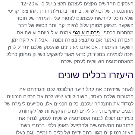
העסקים החדשים מקצים לעצמם תקציב של כ- 12-20%
מההכנסות שלהם לשיווק. בייחוד בתחילת הדרך. זהו צעד קריטי
שלא תוכלו להרשות לעצמכם לפסוח עליו. המחיר של חוסר
השקעה בשיווק ממומן עלול להיות יקר יותר בסופו של דבר
מהסכום הכספי.
פרסום אורגני
אמנם יעיל ביותר ועושה את
העבודה נאמנה אם מתבצע בצורה נכונה – אבל הוא לוקח זמן,
השקעה והתמדה. אם אתם מעוניינים שהעסק שלכם יתחיל לרוץ
ויזכה לצמיחה במכירות, כדאי מאוד להשקיע בשיווק ממומן כחלק
מהאסטרטגיה השיווקית לעסק שלכם.
היעזרו בכלים שונים
לאחר שזיהיתם את קהל היעד הרלוונטי לכם והגדרתם את
המטרות שלכם בעסק, חשוב לוודא שיש לכם את הכלים הנכונים
למדוד את ההצלחה שלכם. כלים חכמים אלו, מסייעים ליצירה של
תכנים שיווקיים וניהול לידים (פרטי התקשרות של לקוחות).
בעזרתם תוכלו לבנות אסטרטגיה שיווקית לעסק, לנתח את
התנהגות המשתמשים ולהתייעל באופן כללי. ברחבי רשת
האינטרנט קיים מגוון רחב ידיים של כלים חינמיים (וגם כאלו