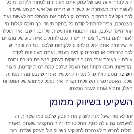
הוא לברר איזה סוג של עסק אתם מעוניינים לפתוח ולקדם. תוכלו
לעשות זאת בעצמכם או לשכור שירותים של איש מקצוע שיעזור
לכם ויקל על התהליך. במידה וקיבלתם את ההחלטתה לעשות זאת
בעצמכם, צריך להתחיל קודם כל בחקר השוק. כך תוכלו לגלות מי
קהל היעד שלכם, ומה הרצונות והחששות שלהם. חשבו, איך תוכלו
לעזור להם בחיים? צעד זה יעזור לכם להחליט איזה סוג של מוצרים
או שירותים אתם יכולים להציע ללקוחות שלכם. במידה וכבר יש
לכם שירותים או מוצרים קיימים בעסק, ואתם מעוניינים לקדם
אותם – בעזרת אסטרטגיה שיווקית לעסק, הנעשית בצורה נכונה
ומדוייקת; תוכלו לקחת את העסק שלכם כמה רמות קדימה, ליצור
חשיפה
נוספת ולהגדיל מכירות. עכשיו, אחרי שהבנו מה המטרות
שלנו, האסטרטגיה השיווקית תגדיר איך נפעל למימוש של המטרות
האלו, ותביא אותנו לעבר הניצחון.
השקיעו בשיווק ממומן
זהו לא סוד שעל מנת לשווק את העסק שלכם כמו שצריך, זה
לפעמים גם עולה כסף. החליטו מה יהיה התקציב שאתם באמת
יכולים להרשות לעצמכם להשקיע בשיווק של העסק שלכם. רוב