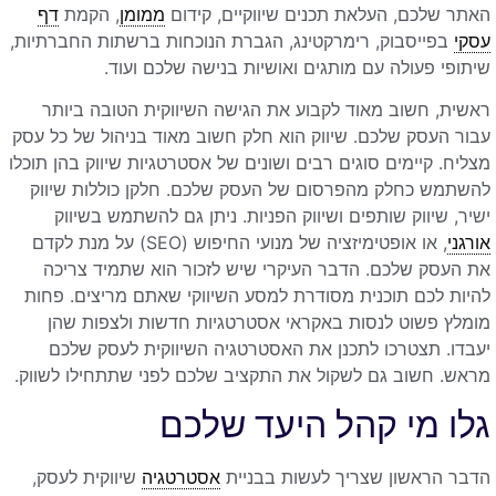
האתר שלכם, העלאת תכנים שיווקיים, קידום
ממומן
, הקמת
דף
עסקי
בפייסבוק, רימרקטינג, הגברת הנוכחות ברשתות החברתיות,
שיתופי פעולה עם מותגים ואושיות בנישה שלכם ועוד.
ראשית, חשוב מאוד לקבוע את הגישה השיווקית הטובה ביותר
עבור העסק שלכם. שיווק הוא חלק חשוב מאוד בניהול של כל עסק
מצליח. קיימים סוגים רבים ושונים של אסטרטגיות שיווק בהן תוכלו
להשתמש כחלק מהפרסום של העסק שלכם. חלקן כוללות שיווק
ישיר, שיווק שותפים ושיווק הפניות. ניתן גם להשתמש בשיווק
אורגני
, או אופטימיזציה של מנועי החיפוש (SEO) על מנת לקדם
את העסק שלכם. הדבר העיקרי שיש לזכור הוא שתמיד צריכה
להיות לכם תוכנית מסודרת למסע השיווקי שאתם מריצים. פחות
מומלץ פשוט לנסות באקראי אסטרטגיות חדשות ולצפות שהן
יעבדו. תצטרכו לתכנן את האסטרטגיה השיווקית לעסק שלכם
מראש. חשוב גם לשקול את התקציב שלכם לפני שתתחילו לשווק.
גלו מי קהל היעד שלכם
הדבר הראשון שצריך לעשות בבניית
אסטרטגיה
שיווקית לעסק,