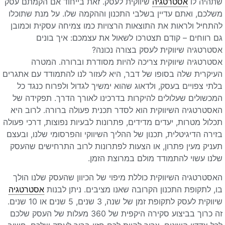
שתהיה לו
אסטרטגיה
שיווקית לעסק. זאת בייחוד אם הקמתם עסק
משלכם, ואתם עדיין בשלבי התכנון וההקמה שלו. על מנת שתוכלו
להתחיל ולראות את התוצאות הרצויות כמו צמיחה עסקית וכמובן
גם רווחים – קודם תצטרכו לשאול את עצמכם: איך בונים
אסטרטגיה שיווקית לעסק בצורה נכונה?
אסטרטגיה שיווקית צריכה להיות מסודרת וברורה. המטרה
העיקרית שלה בסופו של דבר, היא לעזור לנו להתמודד עם אתגרים
בלתי צפויים בעסק, ולדאוג שהוא ימשיך לגדול ולפרוח כנגד כל
המכשולים שעלולים להיקרות בדרכינו לאורך הדרך. תפקידה של
האסטרטגיה השיווקית הוא לסדר תכנית פעולה ברורה. לרוב היא
תכלול מטרות, יעדים מדידים, פתרונות לבעיות נפוצות, דרכי פעולה
בזירה הדיגיטלית, תכנון של ההליך השיווקי והפרסומי שלנו, ובעצם
תעניק מעין פתרון, או הצעות לפתרונות לרוב התרחישים שהעסק
שלנו עשוי להתמודד מולם במרוצת הזמן.
האסטרטגיה השיווקית כוללת מיפוי של הכיוון שהעסק שלנו הולך
בו, לתקופת התכנון הקרובה שאנו מציבים. ניתן לבנות
אסטרטגיה
שיווקית לעסק לתקופת זמן של שנה, 3 שנים, 5 שנים או 10 שנים.
זה כרוך בביצוע סקירה היקפית של 360 מעלות של העסק שלכם