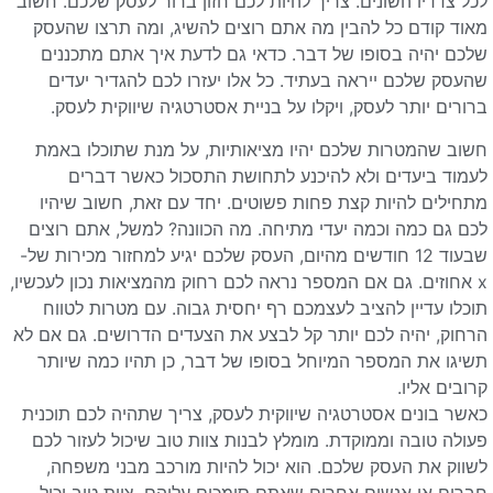
לכל צדדיו השונים. צריך להיות לכם חזון ברור לעסק שלכם. חשוב
מאוד קודם כל להבין מה אתם רוצים להשיג, ומה תרצו שהעסק
שלכם יהיה בסופו של דבר. כדאי גם לדעת איך אתם מתכננים
שהעסק שלכם ייראה בעתיד. כל אלו יעזרו לכם להגדיר יעדים
ברורים יותר לעסק, ויקלו על בניית אסטרטגיה שיווקית לעסק.
חשוב שהמטרות שלכם יהיו מציאותיות, על מנת שתוכלו באמת
לעמוד ביעדים ולא להיכנע לתחושת התסכול כאשר דברים
מתחילים להיות קצת פחות פשוטים. יחד עם זאת, חשוב שיהיו
לכם גם כמה וכמה יעדי מתיחה. מה הכוונה? למשל, אתם רוצים
שבעוד 12 חודשים מהיום, העסק שלכם יגיע למחזור מכירות של-
x אחוזים. גם אם המספר נראה לכם רחוק מהמציאות נכון לעכשיו,
תוכלו עדיין להציב לעצמכם רף יחסית גבוה. עם מטרות לטווח
הרחוק, יהיה לכם יותר קל לבצע את הצעדים הדרושים. גם אם לא
תשיגו את המספר המיוחל בסופו של דבר, כן תהיו כמה שיותר
קרובים אליו.
כאשר בונים אסטרטגיה שיווקית לעסק, צריך שתהיה לכם תוכנית
פעולה טובה וממוקדת. מומלץ לבנות צוות טוב שיכול לעזור לכם
לשווק את העסק שלכם. הוא יכול להיות מורכב מבני משפחה,
חברים או אנשים אחרים שאתם סומכים עליהם. צוות טוב יכול