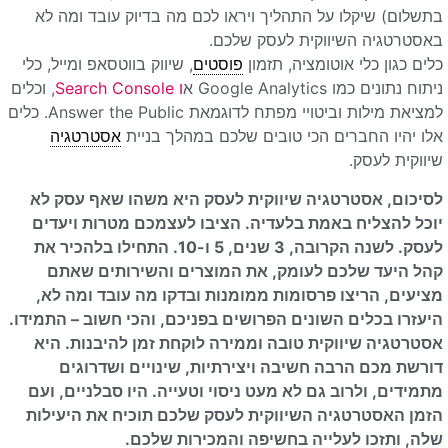
בתשלום) שיקלו על התהליך ויראו לכם מה בדיוק עובד ומה לא
באסטרטגיה השיווקית לעסק שלכם.
כלים כגון כלי אוטומציה, תזמון
פוסטים
, שיווק בווטסאפ ומייל, כלי
ניתוח נתונים כמו Google Analytics א
ו Search Console
, וכלים
למציאת מילות וביטויי מפתח לדוגמאת Answer the Public. כלים
אלו יהיו החברים הכי טובים שלכם במהלך בניית
אסטרטגיה
שיווקית לעסק.
לסיכום, אסטרטגיה שיווקית לעסק היא משהו שאף עסק לא
יוכל להצליח באמת בלעדיה. הציבו לעצמכם מטרות ויעדים
לעסק. לשנה הקרובה, 3 שנים, 5 ו-10. התחילו בלהכיר את
קהל היעד שלכם לעומק, את המוצרים והשירותים שאתם
מציעים, הריצו פרסומות ממומנות ובדקו מה עובד ומה לא,
היעזרו בכלים השונים הפרושים בפניכם, והכי חשוב – התמידו.
אסטרטגיה שיווקית טובה וממירה לוקחת זמן להיבנות. היא
דורשת מכם הרבה חשיבה ויצירתיות, שינויים ושדרוגים
מתמידים, ולרוב גם לא מעט ניסוי וטעייה. היו סבלניים, ועם
הזמן האסטרטגיה השיווקית לעסק שלכם תוכיח את היעילות
שלה, ותזכו לעלייה בחשיפה והמכירות שלכם.