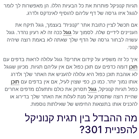
תגיות קנוניקל פותרות את כל הבעיות הללו. הן מאפשרות לך לומר
לגוגל איזו גרסה של דף עליהם להוסיף לאינדקס ולדרג.
אם תכשל לציין כתובת אתר "קנונית" בעצמך, גוגל תיקח את
העניינים לידיים שלה. לסמוך על
גוגל
ככה זה לא רעיון נהדר. גוגל
עשויה לבחור גרסה של הדף שלך שאתה לא באמת רוצה שיהיה
קנוני.
איך כל זה משפיע על קידום אתרים? גוגל עלולה לראות בדפים עם
תוכן
דומה כדפים עם תוכן כפול אם אין עליהם תגיות. מכיוון שגוגל
לא אוהבת תוכן כפול היא עלולה להעניש את האתר שלך ולדרג
אותו נמוך יותר. כמו כן, כפי שצוין לעיל, אם אין בדפים עם
תוכן
כפול תגיות קנוניקל,
גוגל
תסרוק את כולם ותתעלם מדפים אחרים
שהיית רוצה שתסרוק על מנת לעלות את האתר שלך בדירוג או
להכניס אותו בתוצאות החיפוש של שאילתות נוספות.
מה ההבדל בין תגית קנוניקל
להפניית 301?