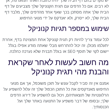
יש מקרים בהם דף הבית שלך יהיה כתובת האתר המועדפת, אך
לא רבים. אם כל הדפים עם תגית הקנוניקל שלך מצביעים על דף
הבית שלך אתה מסתכן בכך שאף אחד מהדפים שלך, מלבד דף
הבית שלך, לא ייסרק, ולא יאנדקס על ידי מנועי החיפוש.
שימוש במספר תגיות קנוניקל
לכל עמוד צריך להיות רק תגית קנוניקל אחת המצוינת בדף, אחרת
יתעלמו מכולן. זה יכול להתרחש מבלי שאתה מודע אפילו בגלל
יישום לקוי של תוסף SEO או בגלל תבנית שלא נערכה כהלכה.
מה חשוב לעשות לאחר שקראת
והבנת מהי תגית קנוניקל
אמנם אין זה סביר לקבל עונש על תוכן משוכפל, אך אם מנועי
החיפוש מאנדקסים את כל התוכן הכפול שלך זה עלול להשפיע על
הרלוונטיות של תוצאותיהם, ויכול גם להשפיע על דירוג הדפים
שלך; ובסופו של דבר משפיע על התנועה באתר שלך ועל
הכנסותיך.