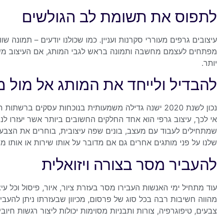
לתפוס את תשומת לב הגולשים
עיצובים גרפים מעוררי סקרנות ועניין. כמו שכולנו יודעים – תמונה ש
מפתחים לעצמם מחשבה ותמונה בראש לגבי המותג, אם העיצוב משך א
יותר.
להבדיל ולייחד את המותג אל מול מ
נכון לשנת 2020 ישנה גדילה משמעותית בנוכחות עסקים ברשתות חברתיות במיוחד אחרי COVID-19.
אי לכך, עיצוב גרפי הוא אחד החלקים החשובים ביותר אשר יעזרו לנ
שמתחילים לעבוד עם מעצב, בונים שפה עיצובית, בוחרים את הצבעים
שלנו על פני מותגים אחרים גם אם מדובר על אותו שירות או אותו מו
להעביר מסר בצורה ויזואלית
עוד מתחיל ימי האנשות העבירו מסר בעזרת ציור, איור, פיסול וכל עיצ
מהווה חשיבות רבה בכל סוג של פרסום, מכיוון שבעזרתו ניתן להעב
צבעים, טיפוגרפיה, צורות ותבניות מסוימות יכולות ליצור רגשות חיו