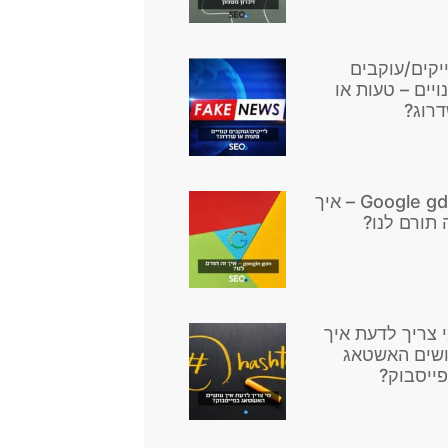
יקים/עוקבים
ויים – טעות או
רוג?
Google gdn – איך
 תורם לנו?
 צריך לדעת איך
שים האשטאג
ייסבוק?